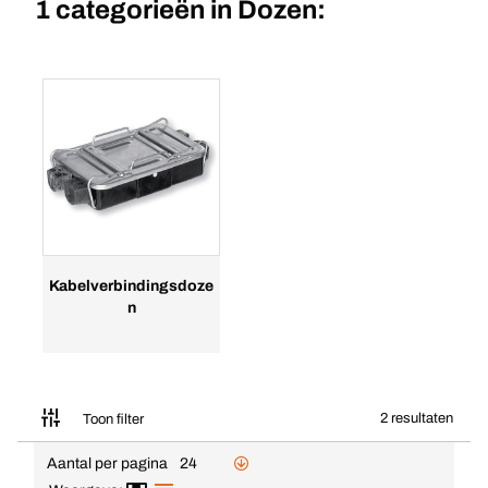
1 categorieën in
Dozen:
Kabelverbindingsdoze
n
2 resultaten
Toon filter
Aantal per pagina
24