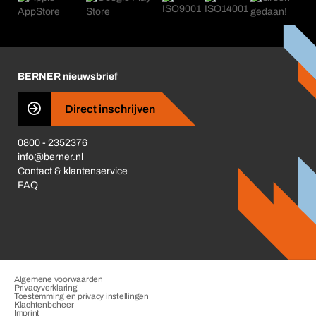
Nieuws
Corporate Responsibility
Carrière
Business Conduct
BERNER nieuwsbrief
Direct inschrijven
0800 - 2352376
info@berner.nl
Contact & klantenservice
FAQ
Algemene voorwaarden
Privacyverklaring
Toestemming en privacy instellingen
Klachtenbeheer
Imprint