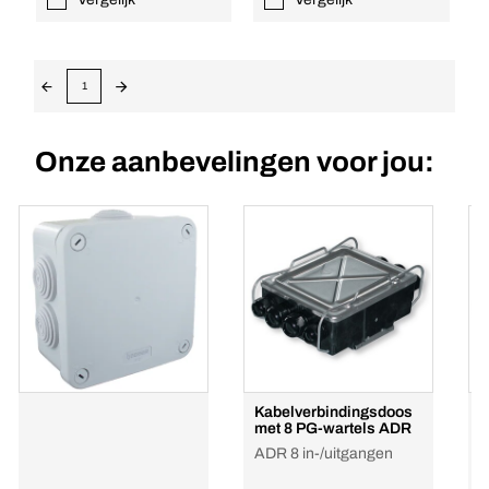
1
Onze aanbevelingen voor jou:
Kabelverbindingsdoos
K
met 8 PG-wartels ADR
m
ADR 8 in-/uitgangen
4