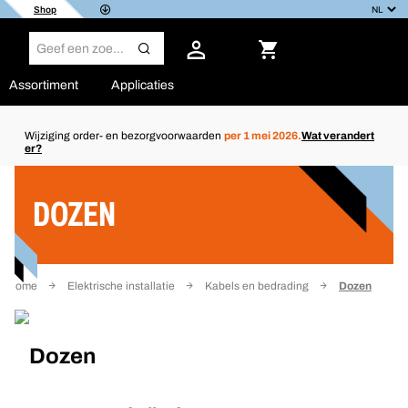
Shop
Assortiment
Applicaties
Wijziging order- en bezorgvoorwaarden
per 1 mei 2026.
Wat verandert
er?
Filter
DOZEN
Home
Elektrische installatie
Kabels en bedrading
Dozen
Dozen