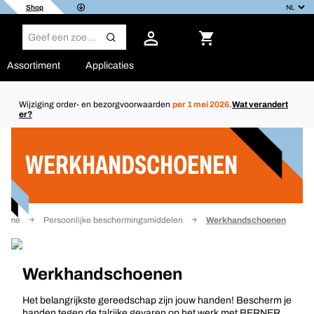
Shop
Assortiment
Applicaties
Wijziging order- en bezorgvoorwaarden
per 1 mei 2026.
Wat verandert
er?
Filter
WERKHANDSCHOENEN
Home
Persoonlijke beschermingsmiddelen
Werkhandschoenen
Werkhandschoenen
Het belangrijkste gereedschap zijn jouw handen! Bescherm je
handen tegen de talrijke gevaren op het werk met BERNER