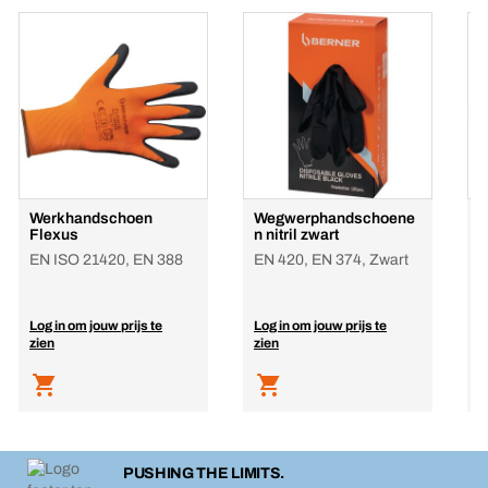
Werkhandschoen
Wegwerphandschoene
W
Flexus
n nitril zwart
m
EN ISO 21420, EN 388
EN 420, EN 374, Zwart
E
Log in om jouw prijs te
Log in om jouw prijs te
L
zien
zien
z
PUSHING THE LIMITS.