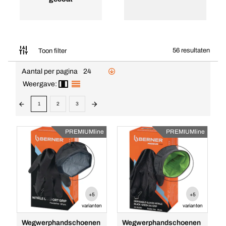
56 resultaten
Toon filter
Aantal per pagina
24
Weergave:
1
2
3
PREMIUMline
PREMIUMline
+5
+5
varianten
varianten
Wegwerphandschoenen
Wegwerphandschoenen