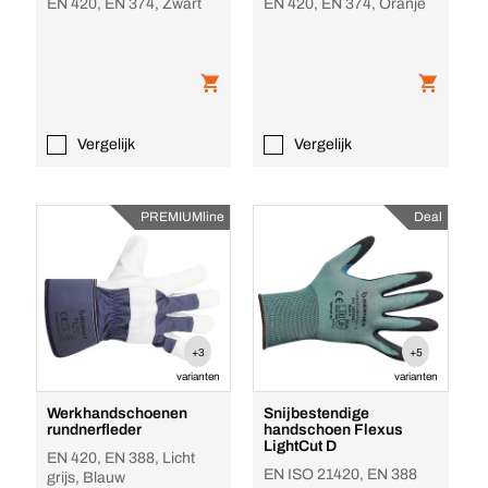
EN 420, EN 374, Zwart
EN 420, EN 374, Oranje
Vergelijk
Vergelijk
PREMIUMline
Deal
+3
+5
varianten
varianten
Werkhandschoenen
Snijbestendige
rundnerfleder
handschoen Flexus
LightCut D
EN 420, EN 388, Licht
EN ISO 21420, EN 388
grijs, Blauw