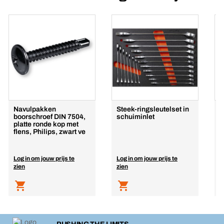
Navulpakken
Steek-ringsleutelset in
U
boorschroef DIN 7504,
schuiminlet
v
platte ronde kop met
B
flens, Philips, zwart ve
Log in om jouw prijs te
Log in om jouw prijs te
L
zien
zien
z