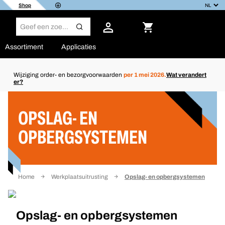
Shop
Assortiment
Applicaties
Wijziging order- en bezorgvoorwaarden
per 1 mei 2026.
Wat verandert
er?
Filter
OPSLAG- EN
OPBERGSYSTEMEN
Home
Werkplaatsuitrusting
Opslag- en opbergsystemen
Opslag- en opbergsystemen