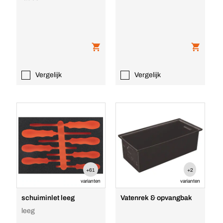
Vergelijk
Vergelijk
+61
+2
varianten
varianten
schuiminlet leeg
Vatenrek & opvangbak
leeg