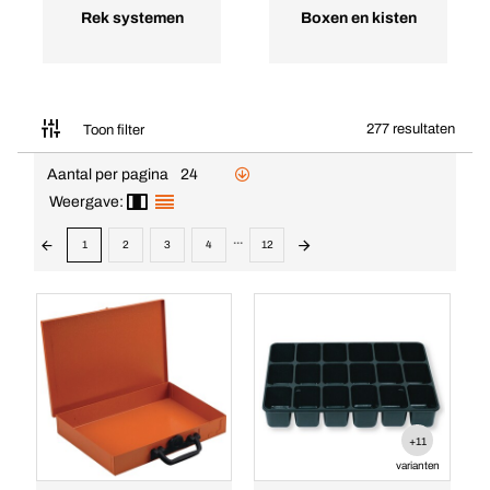
Rek systemen
Boxen en kisten
277 resultaten
Toon filter
Aantal per pagina
24
Weergave:
...
1
2
3
4
12
+11
varianten