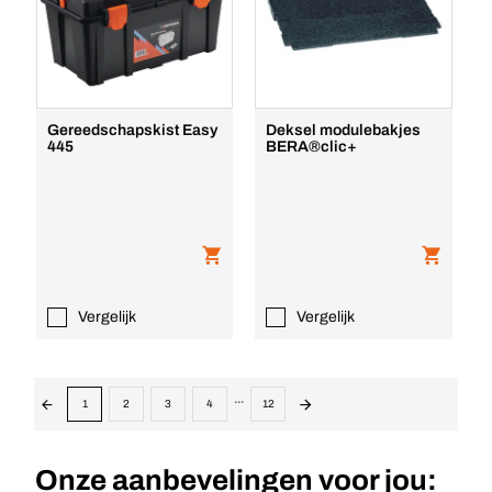
Gereedschapskist Easy
Deksel modulebakjes
445
BERA®clic+
Vergelijk
Vergelijk
...
1
2
3
4
12
Onze aanbevelingen voor jou: