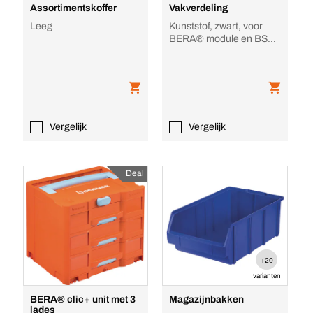
Assortimentskoffer
Vakverdeling
Leeg
Kunststof, zwart, voor
BERA® module en BS
koffers
Vergelijk
Vergelijk
Deal
+20
varianten
BERA® clic+ unit met 3
Magazijnbakken
lades