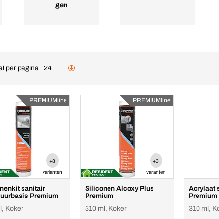
gen
al per pagina
24
PREMIUMline
PREMIUMline
+8
+3
varianten
varianten
nenkit sanitair
Siliconen Alcoxy Plus
Acrylaat
zuurbasis Premium
Premium
Premium
l, Koker
310 ml, Koker
310 ml, K