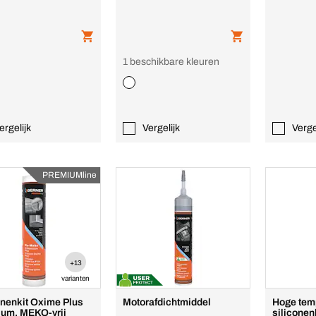
1 beschikbare kleuren
ergelijk
Vergelijk
Verge
PREMIUMline
+13
varianten
onenkit Oxime Plus
Motorafdichtmiddel
Hoge tem
um, MEKO-vrij
siliconen