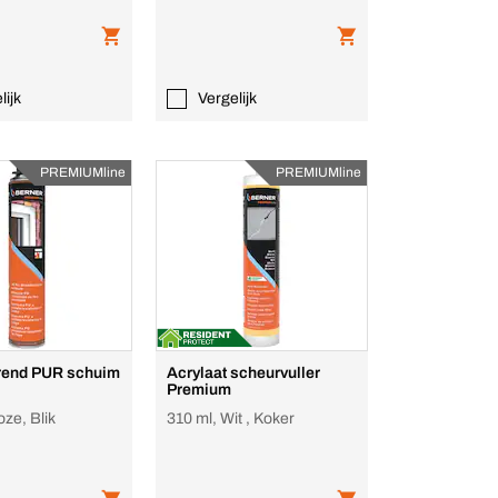
lijk
Vergelijk
PREMIUMline
PREMIUMline
rend PUR schuim
Acrylaat scheurvuller
Premium
oze, Blik
310 ml, Wit , Koker