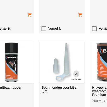
ergelijk
Vergelijk
Verge
+3
varianten
uitbaar rubber
Spuitmonden voor kit en
Kit voor a
lijm
weersom
Premium
750 ml, Gr