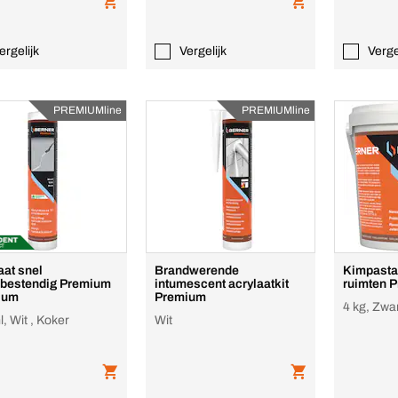
ergelijk
Vergelijk
Verge
PREMIUMline
PREMIUMline
aat snel
Brandwerende
Kimpasta 
bestendig Premium
intumescent acrylaatkit
ruimten 
ium
Premium
4 kg, Zwa
, Wit , Koker
Wit