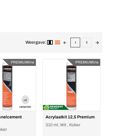
Weergave:
1
2
PREMIUMline
PREMIUMline
+2
varianten
 snelcement
Acrylaatkit 12,5 Premium
310 ml, Wit , Koker
oker