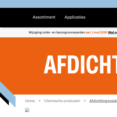
Assortiment
Applicaties
Wijziging order- en bezorgvoorwaarden
per 1 mei 2026.
Wat v
AFDICH
Home
Chemische producten
Afdichtingsmid