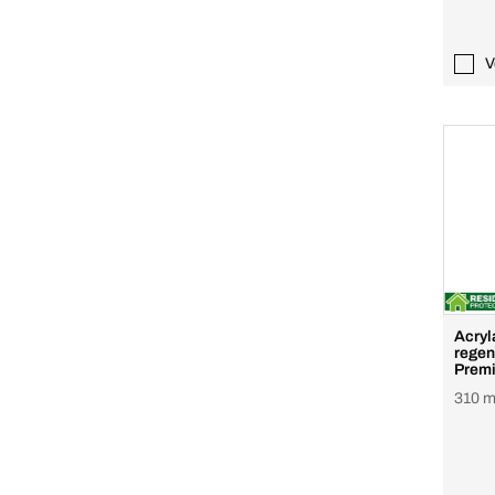
V
Acryl
regen
Prem
310 ml