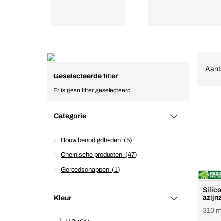
Aant
Geselecteerde filter
Er is geen filter geselecteerd
Categorie
Bouw benodigdheden
5
Chemische producten
47
Gereedschappen
1
Silico
azijn
Kleur
310 m