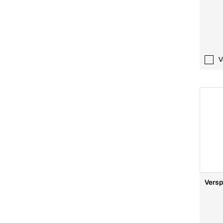
V
Versp