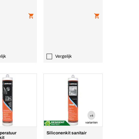
lijk
Vergelijk
+4
varianten
peratuur
Siliconenkit sanitair
kit