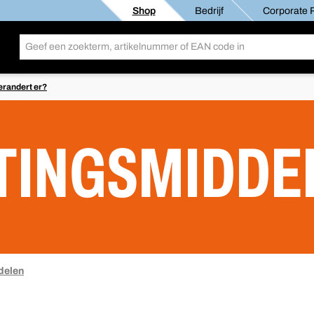
Shop
Bedrijf
Corporate R
erandert er?
TINGSMIDDE
delen