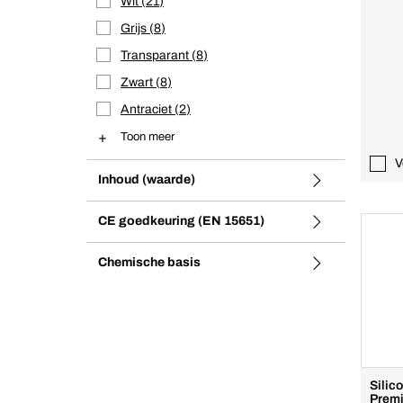
Wit
21
Grijs
8
Transparant
8
Zwart
8
Antraciet
2
Toon meer
V
Inhoud (waarde)
CE goedkeuring (EN 15651)
Chemische basis
Silic
Premi