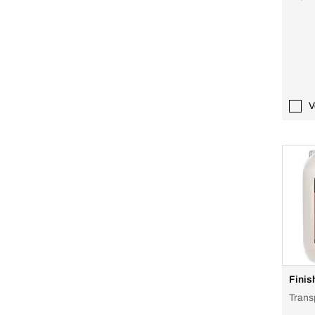
V
Finis
Trans