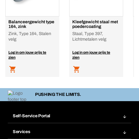
Balanceergewicht type
Kleefgewicht staal met
B
164, zink
poedercoating
B
Zink, Type 164, Stalen
Staal, Type 397,
B
velg
Lichtmetalen velg
Log in om jouw prijs te
Log in om jouw prijs te
L
zien
zien
z
PUSHING THE LIMITS.
Self-Service Portal
Bestellingen
Services
Facturen