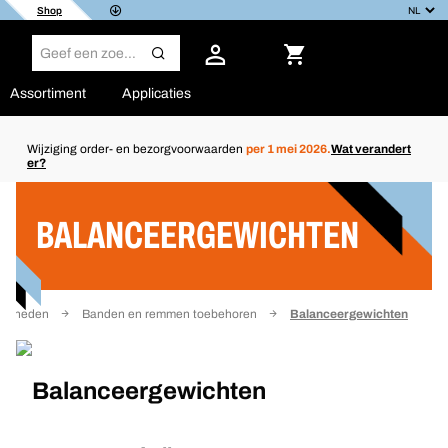
Shop
Assortiment
Applicaties
Wijziging order- en bezorgvoorwaarden
per 1 mei 2026.
Wat verandert
er?
Filter
BALANCEERGEWICHTEN
igdheden
Banden en remmen toebehoren
Balanceergewichten
Balanceergewichten