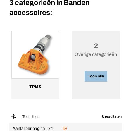
3 categorieën in
Banden
accessoires:
2
Overige categorieën
Toon alle
TPMS
8 resultaten
Toon filter
Aantal per pagina
24