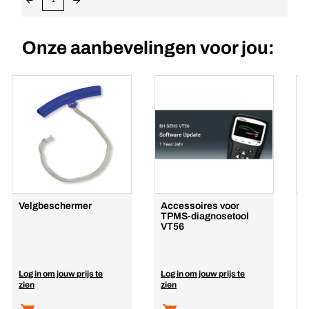
Onze aanbevelingen voor jou:
Velgbeschermer
Accessoires voor
W
TPMS-diagnosetool
N
VT56
Log in om jouw prijs te
Log in om jouw prijs te
L
zien
zien
z