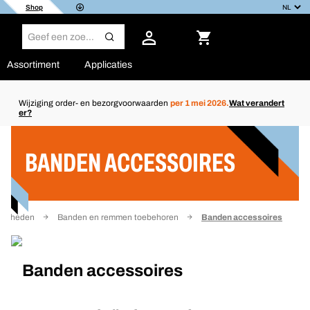
Shop
Assortiment
Applicaties
Wijziging order- en bezorgvoorwaarden
per 1 mei 2026.
Wat verandert
er?
Filter
BANDEN ACCESSOIRES
digdheden
Banden en remmen toebehoren
Banden accessoires
Banden accessoires