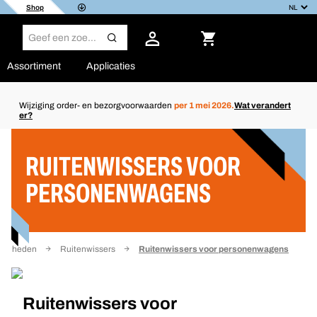
Shop
Assortiment
Applicaties
Wijziging order- en bezorgvoorwaarden
per 1 mei 2026.
Wat verandert
er?
Filter
RUITENWISSERS VOOR
PERSONENWAGENS
digdheden
Ruitenwissers
Ruitenwissers voor personenwagens
Ruitenwissers voor