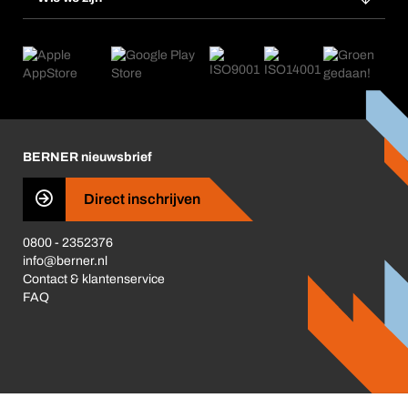
Herhaalbestelling
Applicaties
eProcurement
Wat wij bieden
Retour, reclamatie, reparatie
Product Compliance
Productwijzers
Wat ons drijft
Nieuws
Corporate Responsibility
Carrière
Business Conduct
BERNER nieuwsbrief
Direct inschrijven
0800 - 2352376
info@berner.nl
Contact & klantenservice
FAQ