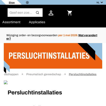
Shop
Assortiment
Applicaties
Wijziging order- en bezorgvoorwaarden
per 1 mei 2026.
Wat verandert
er?
Filter
PERSLUCHTINSTALLATIES
reedschappen
Pneumatisch gereedschap
Persluchtinstallaties
Persluchtinstallaties