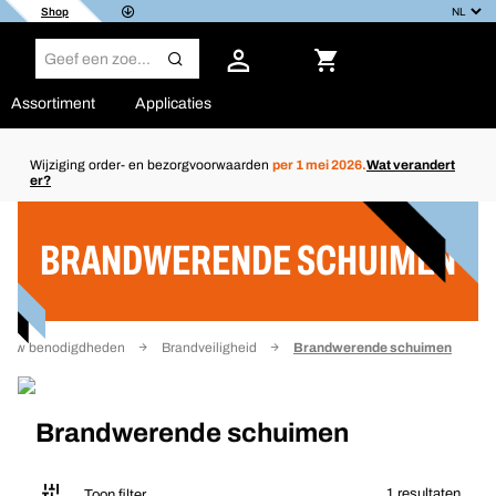
Shop
Assortiment
Applicaties
Wijziging order- en bezorgvoorwaarden
per 1 mei 2026.
Wat verandert
er?
Filter
BRANDWERENDE SCHUIMEN
ouw benodigdheden
Brandveiligheid
Brandwerende schuimen
Brandwerende schuimen
1 resultaten
Toon filter