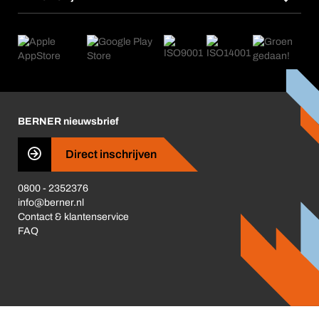
Herhaalbestelling
Applicaties
eProcurement
Wat wij bieden
Retour, reclamatie, reparatie
Product Compliance
Productwijzers
Wat ons drijft
Nieuws
Corporate Responsibility
Carrière
Business Conduct
BERNER nieuwsbrief
Direct inschrijven
0800 - 2352376
info@berner.nl
Contact & klantenservice
FAQ