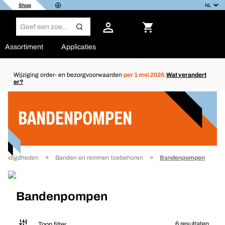
Shop
Assortiment
Applicaties
Wijziging order- en bezorgvoorwaarden
per 1 mei 2026.
Wat verandert
er?
Filter
BANDENPOMPEN
benodigdheden
Banden en remmen toebehoren
Bandenpompen
Bandenpompen
6 resultaten
Toon filter