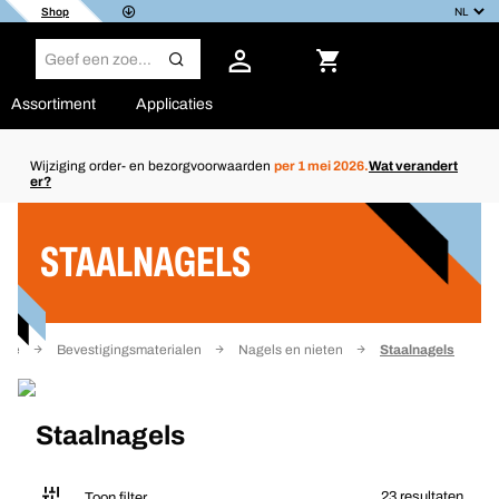
Shop
Assortiment
Applicaties
Wijziging order- en bezorgvoorwaarden
per 1 mei 2026.
Wat verandert
er?
Filter
STAALNAGELS
ome
Bevestigingsmaterialen
Nagels en nieten
Staalnagels
Staalnagels
23 resultaten
Toon filter