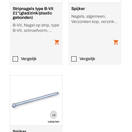
Stripnagels type B-VII
Spijker
21°(glad/zink/plastic
Nagels, algemeen,
gebonden)
Verzonken kop, verzinkt,
B-VII, Nagel op strip, type
verloren kop
B-VII, schroefvorm,
Verzinkt
Vergelijk
Vergelijk
+3
varianten
Spijker