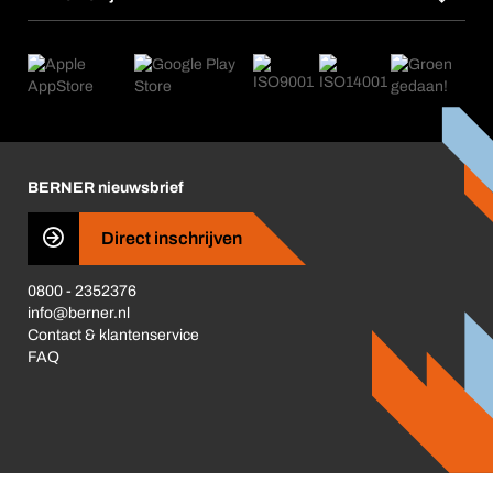
Herhaalbestelling
Applicaties
eProcurement
Wat wij bieden
Retour, reclamatie, reparatie
Product Compliance
Productwijzers
Wat ons drijft
Nieuws
Corporate Responsibility
Carrière
Business Conduct
BERNER nieuwsbrief
Direct inschrijven
0800 - 2352376
info@berner.nl
Contact & klantenservice
FAQ