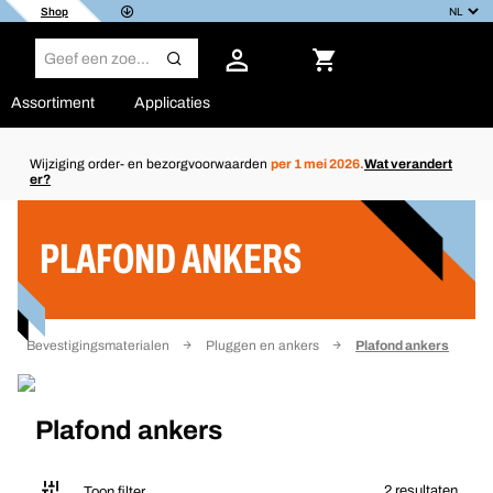
Shop
Assortiment
Applicaties
Wijziging order- en bezorgvoorwaarden
per 1 mei 2026.
Wat verandert
er?
Filter
PLAFOND ANKERS
Bevestigingsmaterialen
Pluggen en ankers
Plafond ankers
Plafond ankers
2 resultaten
Toon filter