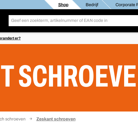
Shop
Bedrijf
Corporate R
erandert er?
T SCHROEV
nch schroeven
Zeskant schroeven