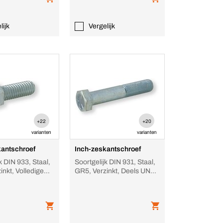
lijk
Vergelijk
+22
+20
varianten
varianten
kantschroef
Inch-zeskantschroef
k DIN 933, Staal,
Soortgelijk DIN 931, Staal,
inkt, Volledige
GR5, Verzinkt, Deels UNC-
oefdraad
schroefdraad