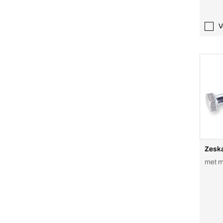
V
Zeska
met m