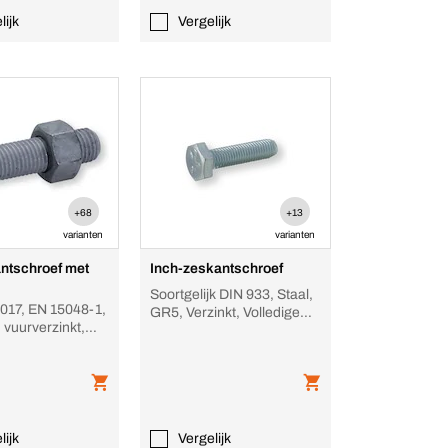
lijk
Vergelijk
+68
+13
varianten
varianten
ntschroef met
Inch-zeskantschroef
Soortgelijk DIN 933, Staal,
017, EN 15048-1,
GR5, Verzinkt, Volledige
, vuurverzinkt,
UNF-schroefdraad
lijk
Vergelijk