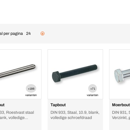
al per pagina
24
+186
+71
varianten
varianten
ut
Tapbout
Moerbout
33, Roestvast staal
DIN 933, Staal, 10.9, blank,
DIN 931, S
ank, volledige
volledige schroefdraad
Verzinkt, 
efdraad
schroefd