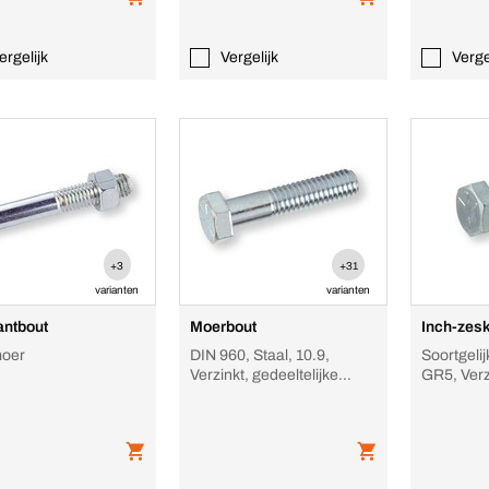
ergelijk
Vergelijk
Verge
+3
+31
varianten
varianten
ntbout
Moerbout
Inch-zes
oer
DIN 960, Staal, 10.9,
Soortgelij
Verzinkt, gedeeltelijke
GR5, Verz
metrisch fijne schroefdraad
UNC-schr