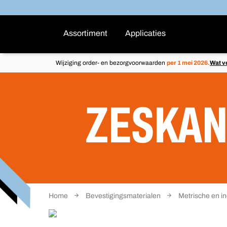
Assortiment
Applicaties
Wijziging order- en bezorgvoorwaarden
per 1 mei 2026.
Wat v
ZESKAN
Home
Bevestigingsmaterialen
Metrische en i