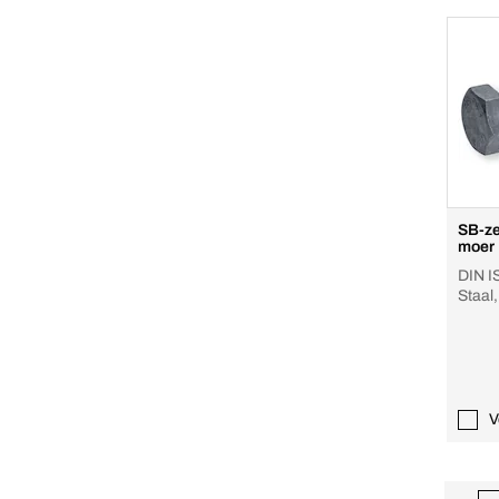
SB-ze
moer
DIN I
Staal,
moer
V