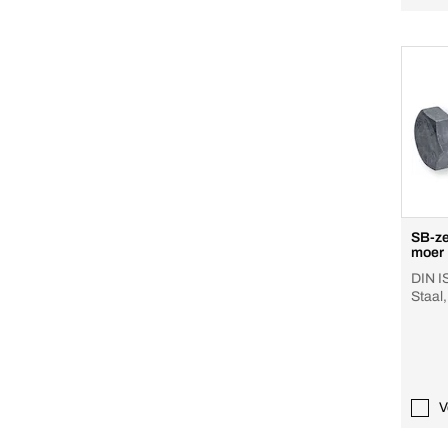
SB-ze
moer
DIN I
Staal,
met m
V