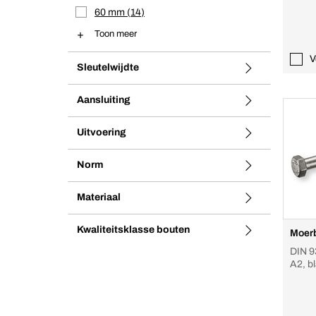
60 mm
14
Toon meer
V
Sleutelwijdte
Aansluiting
Uitvoering
Norm
Materiaal
Kwaliteitsklasse bouten
Moer
DIN 9
A2, bl
schro