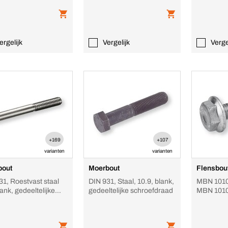
ergelijk
Vergelijk
Verge
+169
+107
varianten
varianten
bout
Moerbout
Flensbou
31, Roestvast staal
DIN 931, Staal, 10.9, blank,
MBN 10105
ank, gedeeltelijke
gedeeltelijke schroefdraad
MBN 101
efdraad
BENZ