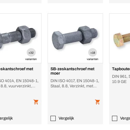
+32
+18
varianten
varianten
skantschroef met
SB-zeskantschroef met
Tapboute
moer
DIN 961, 
SO 4014, EN 15048-1,
DIN ISO 4017, EN 15048-1,
10.9 GE
 8.8, vuurverzinkt,
Staal, 8.8, Verzinkt, met
oer
moer
ergelijk
Vergelijk
Verge