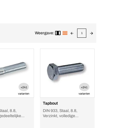
Weergave:
1
+241
+241
varianten
varianten
Tapbout
taal, 8.8,
DIN 933, Staal, 8.8,
gedeeltelijke
Verzinkt, volledige
raad
schroefdraad