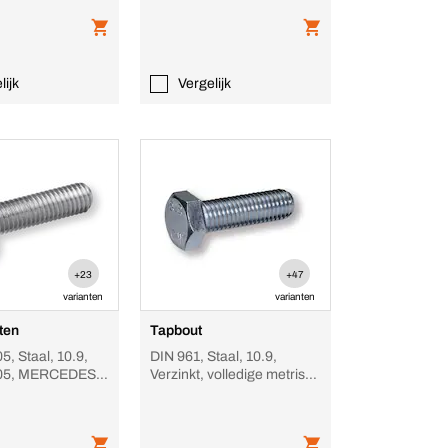
lijk
Vergelijk
+23
+47
varianten
varianten
ten
Tapbout
, Staal, 10.9,
DIN 961, Staal, 10.9,
05, MERCEDES-
Verzinkt, volledige metrisch
fijne schroefdraad