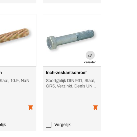
+14
varianten
n
Inch-zeskantschroef
Staal, 10.9, NaN,
Soortgelijk DIN 931, Staal,
GR5, Verzinkt, Deels UNF-
schroefdraad
lijk
Vergelijk