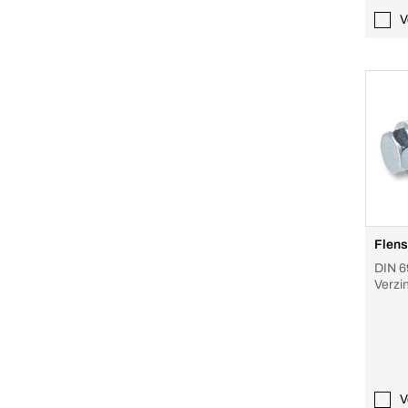
V
Flens
DIN 69
Verzin
V