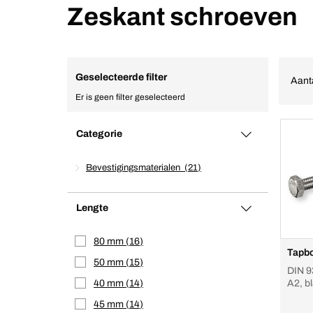
Zeskant schroeven
Geselecteerde filter
Aant
Er is geen filter geselecteerd
Categorie
Bevestigingsmaterialen
21
Lengte
80 mm
16
Tapbo
50 mm
15
DIN 9
40 mm
14
A2, bl
schro
45 mm
14