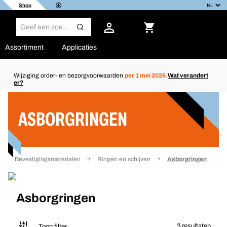
Shop
Assortiment
Applicaties
Wijziging order- en bezorgvoorwaarden
per 1 mei 2026.
Wat verandert
er?
Filter
ASBORGRINGEN
Bevestigingsmaterialen
Ringen en schijven
Asborgringen
Asborgringen
3 resultaten
Toon filter