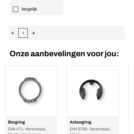
Vergelijk
1
Onze aanbevelingen voor jou:
Borgring
Asborgring
B
DIN 471, Verenstaal,
DIN 6799, Verenstaal,
D