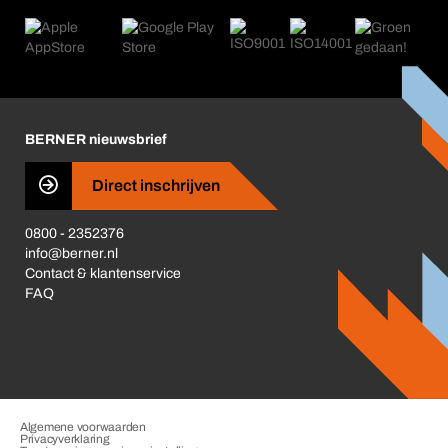
Retour, reclamatie, reparatie
Product Compliance
Productwijzers
Wat ons drijft
Nieuws
Corporate Responsibility
Carrière
Business Conduct
BERNER nieuwsbrief
Direct inschrijven
0800 - 2352376
info@berner.nl
Contact & klantenservice
FAQ
Algemene voorwaarden
Privacyverklaring