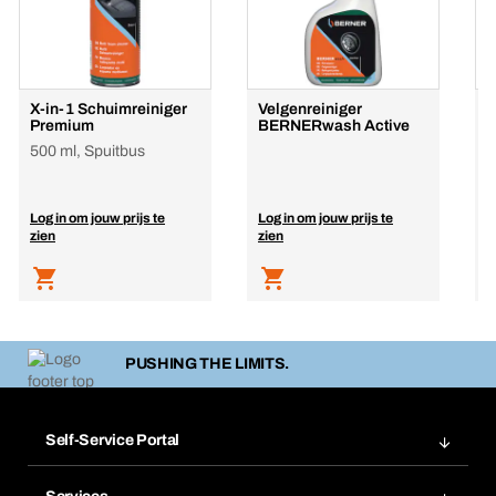
X-in-1 Schuimreiniger
Velgenreiniger
B
Premium
BERNERwash Active
s
500 ml, Spuitbus
4
Log in om jouw prijs te
Log in om jouw prijs te
L
zien
zien
z
PUSHING THE LIMITS.
Self-Service Portal
Bestellingen