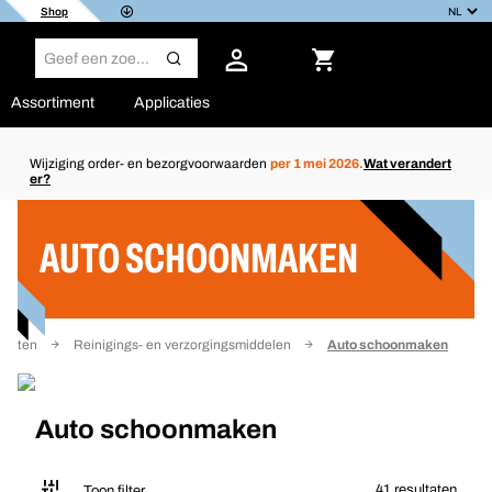
Shop
Assortiment
Applicaties
Wijziging order- en bezorgvoorwaarden
per 1 mei 2026.
Wat verandert
er?
Filter
AUTO SCHOONMAKEN
ducten
Reinigings- en verzorgingsmiddelen
Auto schoonmaken
Auto schoonmaken
41 resultaten
Toon filter