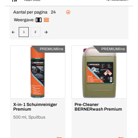
Aantal per pagina
24
Weergave:
1
2
PREMIUMline
PREMIUMline
X-in-1 Schuimreiniger
Pre-Cleaner
Premium
BERNERwash Premium
500 ml, Spuitbus