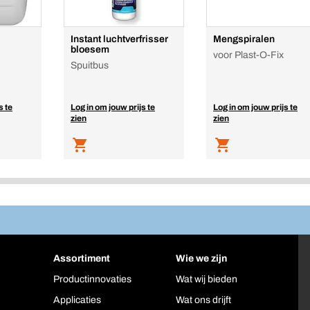
Instant luchtverfrisser
Mengspiralen
bloesem
voor Plast-O-Fix
Spuitbus
s te
Log in om jouw prijs te
Log in om jouw prijs te
zien
zien
Assortiment
Wie we zijn
Productinnovaties
Wat wij bieden
Applicaties
Wat ons drijft