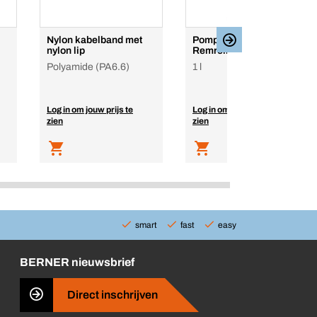
Nylon kabelband met
Pompsproeier
nylon lip
Remreiniger
Polyamide (PA6.6)
1 l
Log in om jouw prijs te
Log in om jouw prijs te
zien
zien
smart
fast
easy
BERNER nieuwsbrief
Direct inschrijven