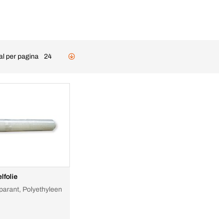
al per pagina
24
lfolie
parant, Polyethyleen