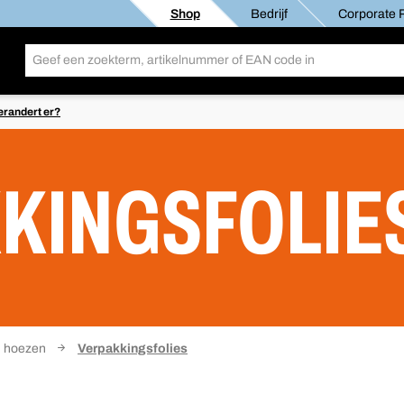
Shop
Bedrijf
Corporate R
erandert er?
KINGSFOLIE
n hoezen
Verpakkingsfolies