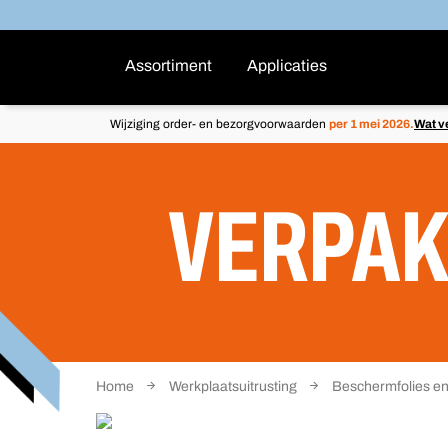
Assortiment
Applicaties
Wijziging order- en bezorgvoorwaarden
per 1 mei 2026.
Wat v
VERPAK
Home
Werkplaatsuitrusting
Beschermfolies e