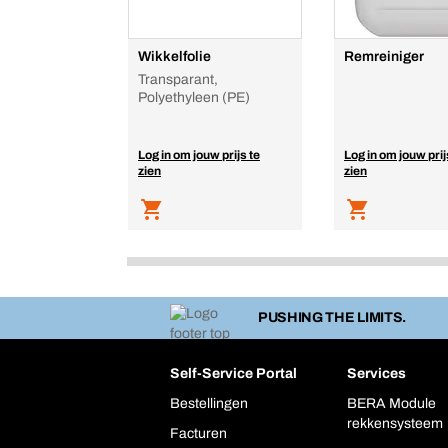
Wikkelfolie
Remreiniger
Transparant,
Polyethyleen (PE)
Log in om jouw prijs te
Log in om jouw prij
zien
zien
PUSHING THE LIMITS.
Self-Service Portal
Services
Bestellingen
BERA Module
rekkensysteem
Facturen