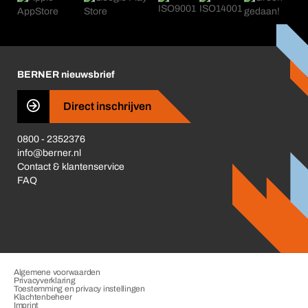
Nieuws
Corporate Responsibility
Carrière
Business Conduct
BERNER nieuwsbrief
Direct inschrijven
0800 - 2352376
info@berner.nl
Contact & klantenservice
FAQ
Algemene voorwaarden
Privacyverklaring
Toestemming en privacy instellingen
Klachtenbeheer
Imprint