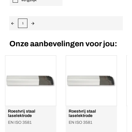
1
Onze aanbevelingen voor jou:
Roestvrij staal
Roestvrij staal
R
laselektrode
laselektrode
E
EN ISO 3581
EN ISO 3581