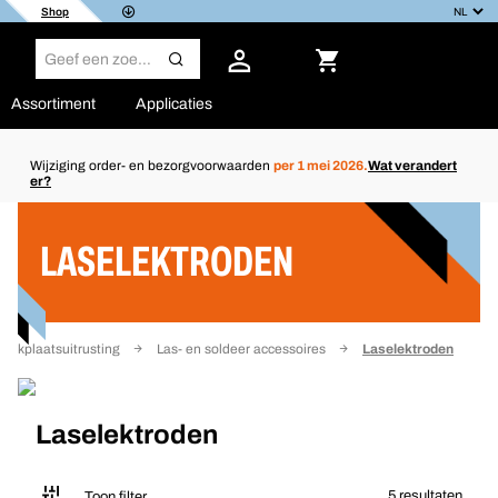
Shop
Assortiment
Applicaties
Wijziging order- en bezorgvoorwaarden
per 1 mei 2026.
Wat verandert
er?
Filter
LASELEKTRODEN
Werkplaatsuitrusting
Las- en soldeer accessoires
Laselektroden
Laselektroden
5 resultaten
Toon filter