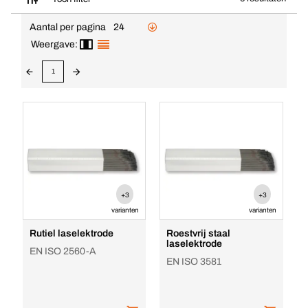
Aantal per pagina
24
Weergave:
1
+3
+3
varianten
varianten
Rutiel laselektrode
Roestvrij staal
laselektrode
EN ISO 2560-A
EN ISO 3581