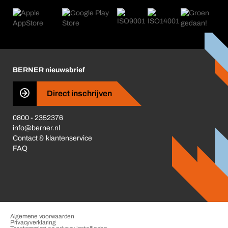
Retour, reclamatie, reparatie
Product Compliance
Productwijzers
Wat ons drijft
Nieuws
Corporate Responsibility
Carrière
Business Conduct
BERNER nieuwsbrief
Direct inschrijven
0800 - 2352376
info@berner.nl
Contact & klantenservice
FAQ
Algemene voorwaarden
Privacyverklaring