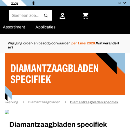
Shop
Assortiment
Applicaties
Wijziging order- en bezorgvoorwaarden
per 1 mei 2026.
Wat verandert
er?
Filter
DIAMANTZAAGBLADEN
SPECIFIEK
albewerking
Diamantzaagbladen
Diamantzaagbladen specifiek
Diamantzaagbladen specifiek