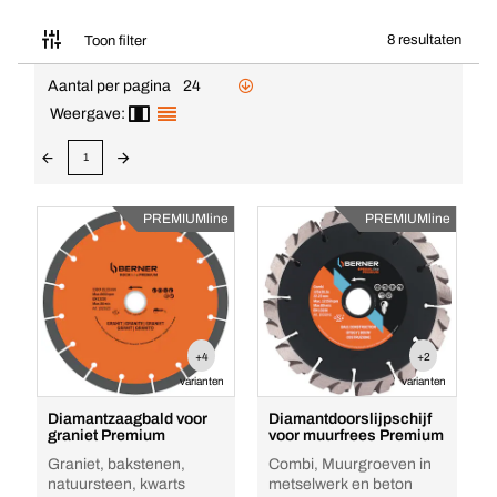
8 resultaten
Toon filter
Aantal per pagina
24
Weergave:
1
PREMIUMline
PREMIUMline
+4
+2
varianten
varianten
Diamantzaagbald voor
Diamantdoorslijpschijf
graniet Premium
voor muurfrees Premium
Graniet, bakstenen,
Combi, Muurgroeven in
natuursteen, kwarts
metselwerk en beton