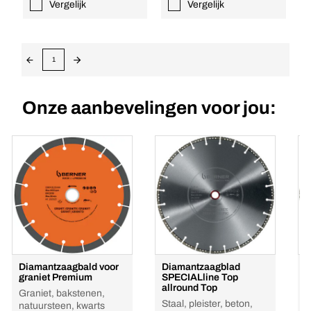
Vergelijk
Vergelijk
1
Onze aanbevelingen voor jou:
Diamantzaagbald voor
Diamantzaagblad
D
graniet Premium
SPECIALline Top
S
allround Top
T
Graniet, bakstenen,
Staal, pleister, beton,
V
natuursteen, kwarts