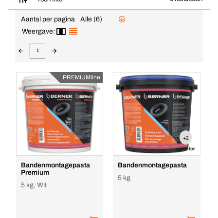
Aantal per pagina
Alle (6)
Weergave:
1
PREMIUMline
+2
varianten
Bandenmontagepasta
Bandenmontagepasta
Premium
5 kg
5 kg, Wit