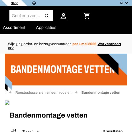
Shop
Assortiment
Applicaties
Wijziging order- en bezorgvoorwaarden
per 1 mei 2026.
Wat verandert
er?
Filter
BANDENMONTAGE VETTEN
ten
Roestoplossers en smeermiddelen
Bandenmontage vetten
Bandenmontage vetten
6 resultaten
Toon filter