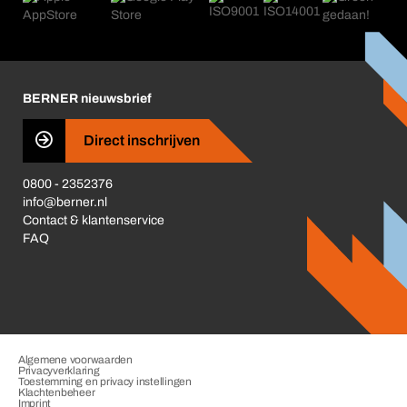
Nieuws
Corporate Responsibility
Carrière
Business Conduct
BERNER nieuwsbrief
Direct inschrijven
0800 - 2352376
info@berner.nl
Contact & klantenservice
FAQ
Algemene voorwaarden
Privacyverklaring
Toestemming en privacy instellingen
Klachtenbeheer
Imprint