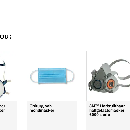
jou:
aar
Chirurgisch
3M™ Herbruikbaar
ker
mondmasker
halfgelaatsmasker
6000-serie