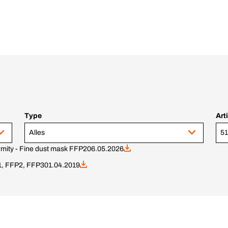
Type
Art
Alles
51
rmity - Fine dust mask FFP2
06.05.2026
1, FFP2, FFP3
01.04.2019