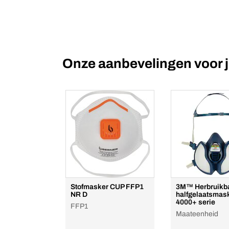
Onze aanbevelingen voor 
Stofmasker CUP FFP1
3M™ Herbruikb
NR D
halfgelaatsmas
4000+ serie
FFP1
Maateenheid