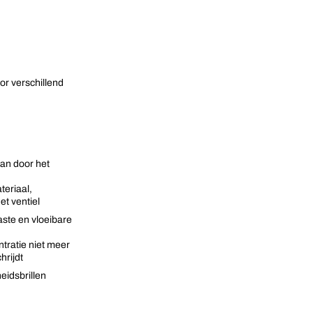
or verschillend
an door het
teriaal,
et ventiel
ste en vloeibare
ratie niet meer
hrijdt
idsbrillen