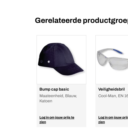
Gerelateerde productgro
Bump cap basic
Veiligheidsbril
Maateenheid, Blauw,
Cool-Man, EN 1
Katoen
Log in om jouw prijs te
Log in om jouw prij
zien
zien