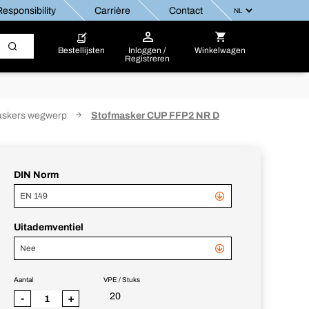
esponsibility
Carrière
Contact
Bestellijsten
Inloggen /
Winkelwagen
Registreren
askers wegwerp
Stofmasker CUP FFP2 NR D
DIN Norm
EN 149
Uitademventiel
Nee
Aantal
VPE / Stuks
20
-
+