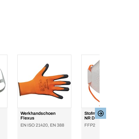
Werkhandschoen
Stofmasker CUP FFP2
Flexus
NR D
EN ISO 21420, EN 388
FFP2