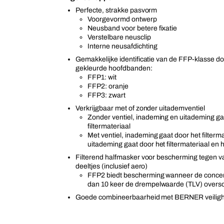
Perfecte, strakke pasvorm
Voorgevormd ontwerp
Neusband voor betere fixatie
Verstelbare neusclip
Interne neusafdichting
Gemakkelijke identificatie van de FFP-klasse do
gekleurde hoofdbanden:
FFP1: wit
FFP2: oranje
FFP3: zwart
Verkrijgbaar met of zonder uitademventiel
Zonder ventiel, inademing en uitademing ga
filtermateriaal
Met ventiel, inademing gaat door het filterma
uitademing gaat door het filtermateriaal en h
Filterend halfmasker voor bescherming tegen va
deeltjes (inclusief aero)
FFP2 biedt bescherming wanneer de concent
dan 10 keer de drempelwaarde (TLV) oversc
Goede combineerbaarheid met BERNER veilighe