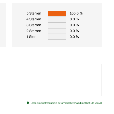
5 Sterren
100.0 %
4 Sterren
0.0 %
3 Sterren
0.0 %
2 Sterren
0.0 %
1 Ster
0.0 %
Deze productrecensie is automatisch vertaald met behulp van AI