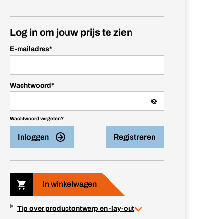
Log in om jouw prijs te zien
E-mailadres
*
Wachtwoord
*
Wachtwoord vergeten?
Inloggen
Registreren
In winkelwagen
Tip over productontwerp en -lay-out