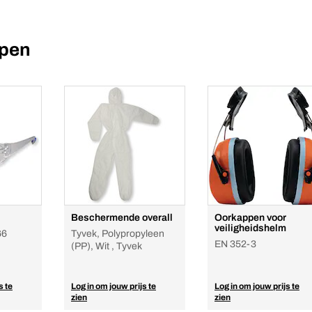
epen
Beschermende overall
Oorkappen voor
veiligheidshelm
66
Tyvek, Polypropyleen
EN 352-3
(PP), Wit , Tyvek
s te
Log in om jouw prijs te
Log in om jouw prijs te
zien
zien