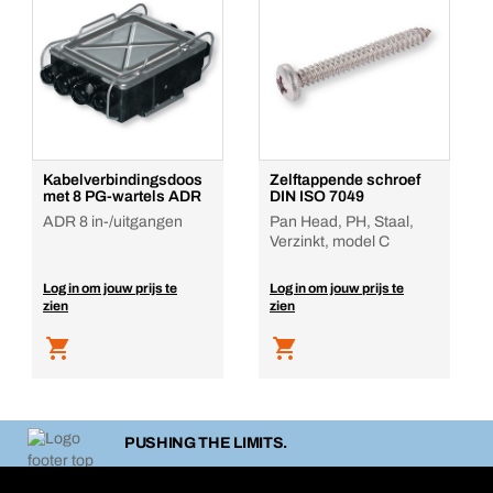
Kabelverbindingsdoos
Zelftappende schroef
met 8 PG-wartels ADR
DIN ISO 7049
ADR 8 in-/uitgangen
Pan Head, PH, Staal,
Verzinkt, model C
Log in om jouw prijs te
Log in om jouw prijs te
zien
zien
PUSHING THE LIMITS.