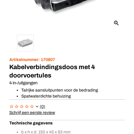
Artikelnummer:
170807
Kabelverbindingsdoos met 4
doorvoertules
4 in-/uitgangen
Talrijke aansluitpunten voor de bedrading
Spatwaterdichte behuizing
(0)
Schrijf een eerste review
Technische gegevens
b x h x d: 150 x 45 x 93 mm