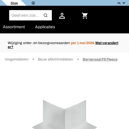
Shop
Assortiment
Applicaties
Wijziging order- en bezorgvoorwaarden
per 1 mei 2026.
Wat verandert
er?
dichtingsmiddelen
Bouw afdichtmiddelen
Bernerseal FS Fleece