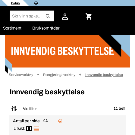
Butikk
Sortiment
Bruksområder
INNVENDIG BESKYTTELSE
Filter
Serviceverktøy
Rengjøringsverktøy
Innvendig beskyttelse
Innvendig beskyttelse
11 treff
Vis filter
Antall per side
24
Utsikt: