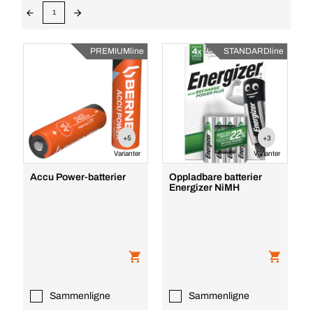
1
PREMIUMline
STANDARDline
+5
+3
Varianter
Varianter
Accu Power-batterier
Oppladbare batterier
Energizer NiMH
Sammenligne
Sammenligne