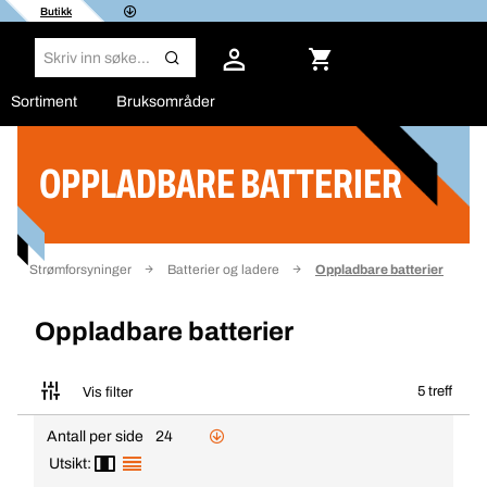
Butikk
Sortiment
Bruksområder
OPPLADBARE BATTERIER
Filter
Strømforsyninger
Batterier og ladere
Oppladbare batterier
Oppladbare batterier
5 treff
Vis filter
Antall per side
24
Utsikt: