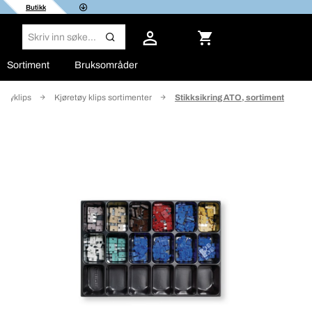
Butikk
Sortiment
Bruksområder
etøyklips
Kjøretøy klips sortimenter
Stikksikring ATO, sortiment