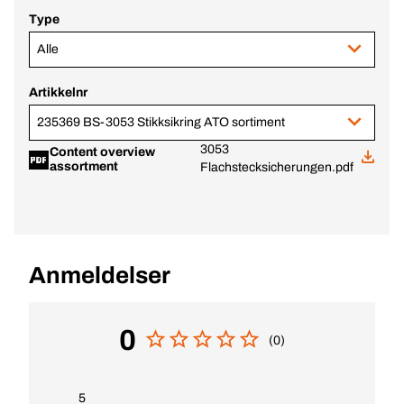
Type
Alle
Artikkelnr
235369 BS-3053 Stikksikring ATO sortiment
3053
Content overview
assortment
Flachstecksicherungen.pdf
Anmeldelser
0
(0)
5