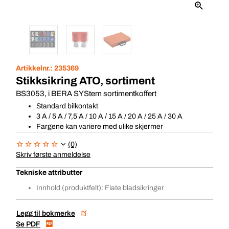
Artikkelnr.:
235369
Stikksikring ATO, sortiment
BS3053, i BERA SYStem sortimentkoffert
Standard bilkontakt
3 A / 5 A / 7,5 A / 10 A / 15 A / 20 A / 25 A / 30 A
Fargene kan variere med ulike skjermer
(0)
Skriv første anmeldelse
Tekniske attributter
Innhold (produktfelt): Flate bladsikringer
Legg til bokmerke
Se PDF