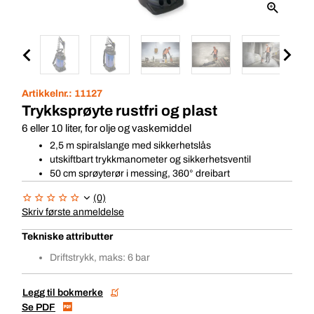
Artikkelnr.:
11127
Trykksprøyte rustfri og plast
6 eller 10 liter, for olje og vaskemiddel
2,5 m spiralslange med sikkerhetslås
utskiftbart trykkmanometer og sikkerhetsventil
50 cm sprøyterør i messing, 360° dreibart
(0)
Skriv første anmeldelse
Tekniske attributter
Driftstrykk, maks: 6 bar
Legg til bokmerke
Se PDF