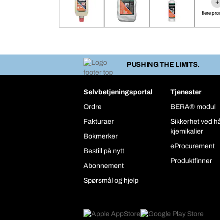
+
flere pr
PUSHING THE LIMITS.
Selvbetjeningsportal
Tjenester
Ordre
BERA® modul
Fakturaer
Sikkerhet ved h
kjemikalier
Bokmerker
eProcurement
Bestill på nytt
Produktfinner
Abonnement
Spørsmål og hjelp