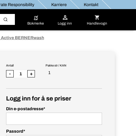
ate Responsibility
Karriere
Kontakt
Bokmerke
Logg inn
Handlevogn
o Active BERNERwash
Antall
Pakke str / KAN
1
-
+
Logg inn for å se priser
Din e-postadresse
*
Passord
*