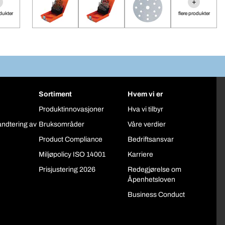
+
odukter
flere produkter
Sortiment
Hvem vi er
Produktinnovasjoner
Hva vi tilbyr
åndtering av
Bruksområder
Våre verdier
Product Compliance
Bedriftsansvar
Miljøpolicy ISO 14001
Karriere
Prisjustering 2026
Redegjørelse om
Åpenhetsloven
Business Conduct