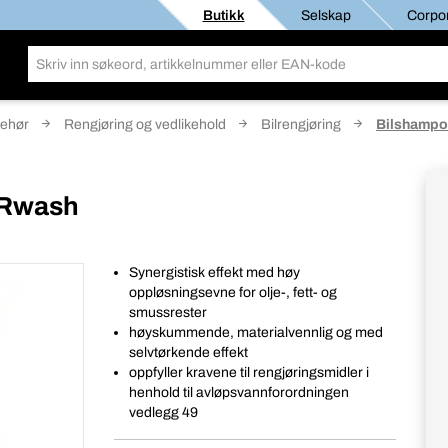
Butikk
Selskap
Corpor
behør
Rengjøring og vedlikehold
Bilrengjøring
Bilshamp
ERwash
Synergistisk effekt med høy
oppløsningsevne for olje-, fett- og
smussrester
høyskummende, materialvennlig og med
selvtørkende effekt
oppfyller kravene til rengjøringsmidler i
henhold til avløpsvannforordningen
vedlegg 49