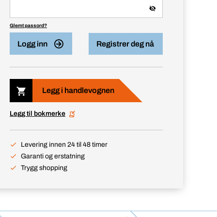
Glemt passord?
Logg inn
Registrer deg nå
Legg i handlevognen
Legg til bokmerke
Levering innen 24 til 48 timer
Garanti og erstatning
Trygg shopping