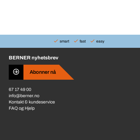
smart
fast
easy
BERNER nyhetsbrev
Abonner nå
67 17 49 00
info@berner.no
Kontakt & kundeservice
FAQ og Hjelp