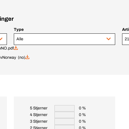
inger
Type
Art
Alle
21
oNO.pdf
v
Norway (no)
5 Stjerner
0 %
4 Stjerner
0 %
3 Stjerner
0 %
2 Stjerner
0 %