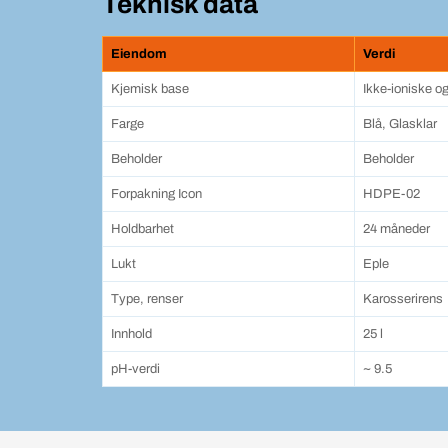
Teknisk data
Eiendom
Verdi
Kjemisk base
Ikke-ioniske og
Farge
Blå, Glasklar
Beholder
Beholder
Forpakning Icon
HDPE-02
Holdbarhet
24 måneder
Lukt
Eple
Type, renser
Karosserirens
Innhold
25 l
pH-verdi
~ 9.5