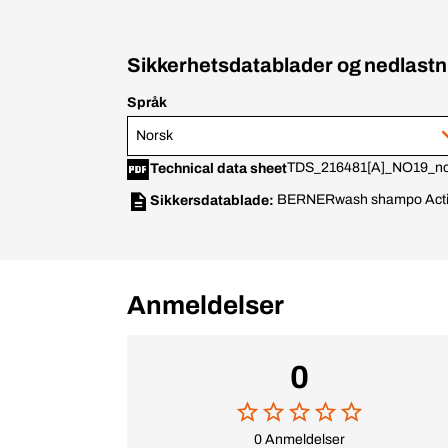
Sikkerhetsdatablader og nedlastn
Språk
Norsk
TDS_216481[A]_NO19_n
Technical data sheet
BERNERwash shampo Acti
Sikkersdatablade:
Anmeldelser
0
0 Anmeldelser