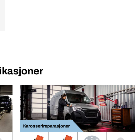
likasjoner
Karosserireparasjoner