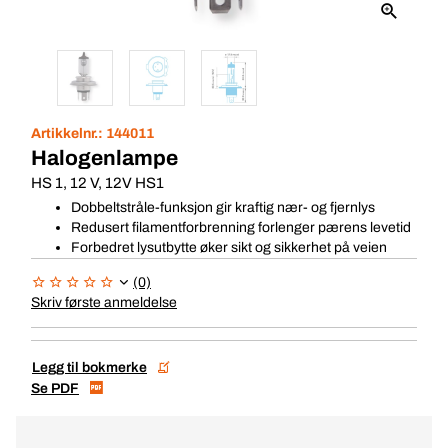
Artikkelnr.:
144011
Halogenlampe
HS 1, 12 V, 12V HS1
Dobbeltstråle-funksjon gir kraftig nær- og fjernlys
Redusert filamentforbrenning forlenger pærens levetid
Forbedret lysutbytte øker sikt og sikkerhet på veien
(0)
Skriv første anmeldelse
Legg til bokmerke
Se PDF