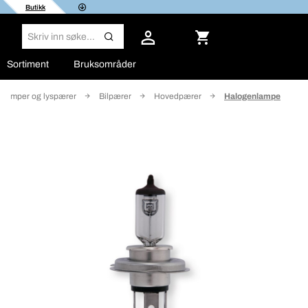
Butikk
Sortiment
Bruksområder
Lamper og lyspærer
Bilpærer
Hovedpærer
Halogenlampe