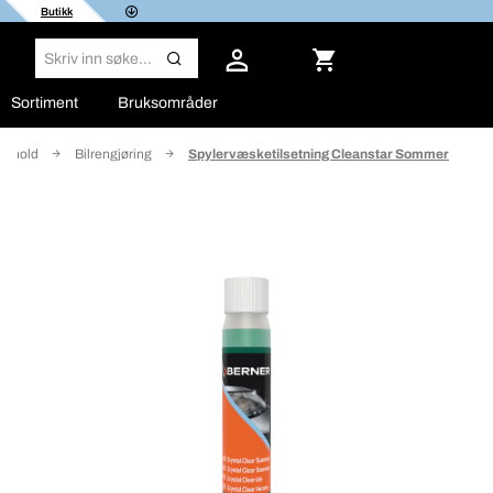
Butikk
Sortiment
Bruksområder
ikehold
Bilrengjøring
Spylervæsketilsetning Cleanstar Sommer