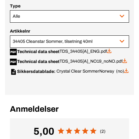
Type
Alle
Artikkelnr
34405 Cleanstar Sommer, tilsetning 40ml
TDS_34405[A]_ENG.pdf
Technical data sheet
TDS_34405[A]_NO19_noNO.pdf
Technical data sheet
Crystal Clear Sommer
Norway (no)
Sikkersdatablade:
Anmeldelser
5,00
(2)