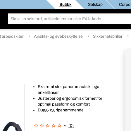
Butikk
Selskap
Corpor
g arbeidsklær
Ansikts- og øyebeskyttelse
Sikkerhetsbriller
Ekstremt stor panoramautsikt pga.
enkeltlinser
Justerbar og ergonomisk formet for
optimal passform og komfort
Dugg- og ripehemmende
(0)