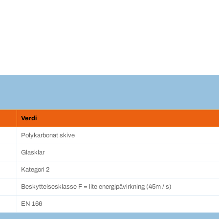
Verdi
Polykarbonat skive
Glasklar
Kategori 2
Beskyttelsesklasse F = lite energipåvirkning (45m / s)
EN 166