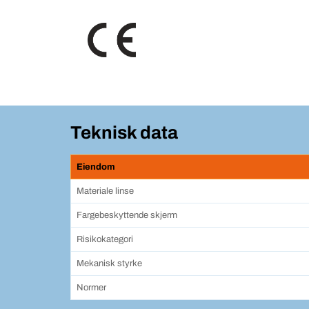
Teknisk data
Eiendom
Materiale linse
Fargebeskyttende skjerm
Risikokategori
Mekanisk styrke
Normer