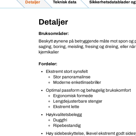
Detaljer
Teknisk data
Sikkerhetsdatablader og
Detaljer
Bruksområder:
Beskytt øynene på betryggende måte mot spon og part
saging, boring, meisling, fresing og dreiing, eller n
kjemikalier
Fordeler:
Ekstremt stort synsfelt
Stor panoramalinse
Moderne enketlinsebriller
Optimal passform og behagelig brukskomfort
Ergonomisk formede
Lengdejusterbare stenger
Ekstremt lette
Høykvalitetsbelegg
Duggfri
Ripebestandig
Høy sidebeskyttelse, likevel ekstremt godt side