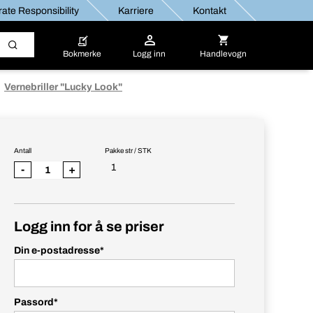
ate Responsibility
Karriere
Kontakt
Bokmerke
Logg inn
Handlevogn
Vernebriller "Lucky Look"
Antall
Pakke str / STK
1
-
+
Logg inn for å se priser
Din e-postadresse
*
Passord
*