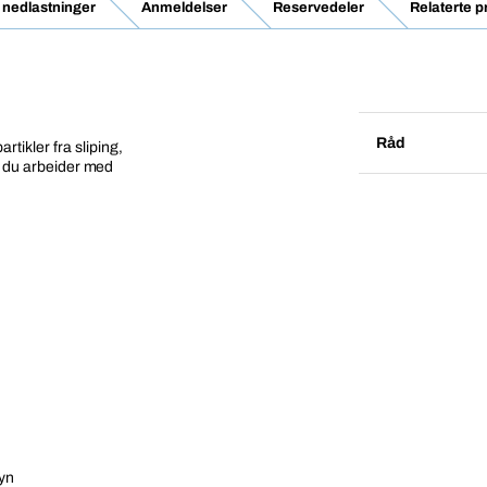
 nedlastninger
Anmeldelser
Reservedeler
Relaterte 
Råd
ikler fra sliping,
år du arbeider med
syn