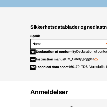
Sikkerhetsdatablader og nedlastn
Språk
Norsk
Declaration of confo
Declaration of conformity
UM_Safety goggles
Instruction manual
160179_TDS_Vernebrille 
Technical data sheet
Anmeldelser