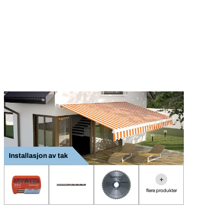
Installasjon av tak
+
flere produkter