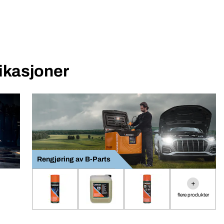
likasjoner
Rengjøring av B-Parts
+
flere produkter