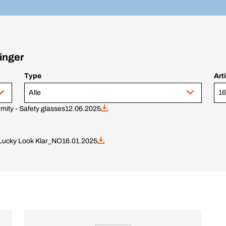
inger
Type
Art
Alle
16
rmity - Safety glasses
12.06.2025
Lucky Look Klar_NO
16.01.2025