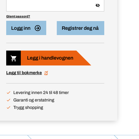
Glemt passord?
Logg inn
Registrer deg nå
Legg i handlevognen
Legg til bokmerke
Levering innen 24 til 48 timer
Garanti og erstatning
Trygg shopping