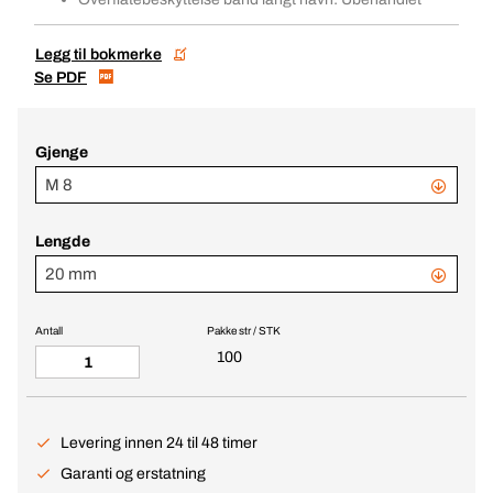
Legg til bokmerke
Se PDF
Gjenge
M 8
Lengde
20 mm
Antall
Pakke str / STK
100
Levering innen 24 til 48 timer
Garanti og erstatning