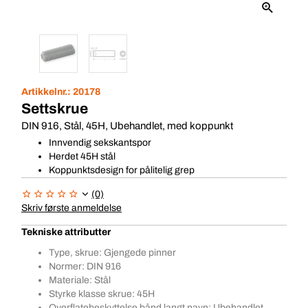
Artikkelnr.:
20178
Settskrue
DIN 916, Stål, 45H, Ubehandlet, med koppunkt
Innvendig sekskantspor
Herdet 45H stål
Koppunktsdesign for pålitelig grep
(0)
Skriv første anmeldelse
Tekniske attributter
Type, skrue: Gjengede pinner
Normer: DIN 916
Materiale: Stål
Styrke klasse skrue: 45H
Overflatebeskyttelse bånd langt navn: Ubehandlet