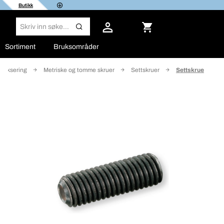
Butikk
Sortiment
Bruksområder
g fiksering
Metriske og tomme skruer
Settskruer
Settskrue