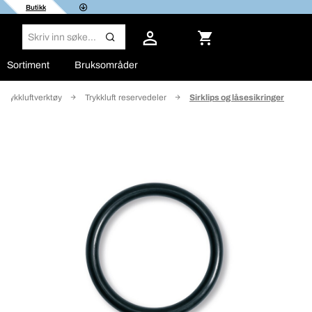
Butikk
Sortiment
Bruksområder
Trykkluftverktøy
Trykkluft reservedeler
Sirklips og låsesikringer