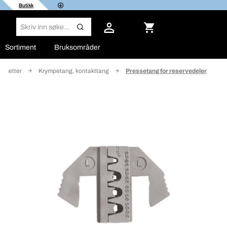
Butikk
Sortiment
Bruksområder
insetter
Krympetang, kontakttang
Pressetang for reservedeler