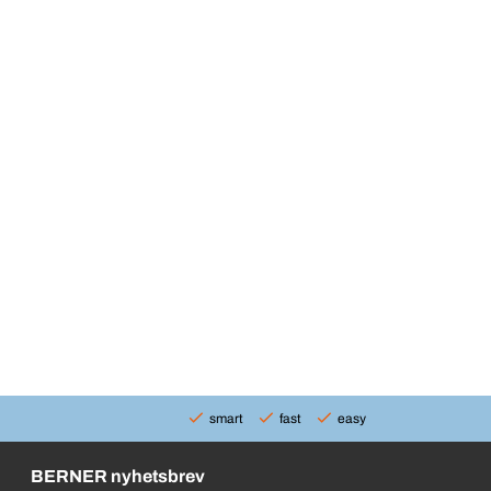
smart
fast
easy
BERNER nyhetsbrev