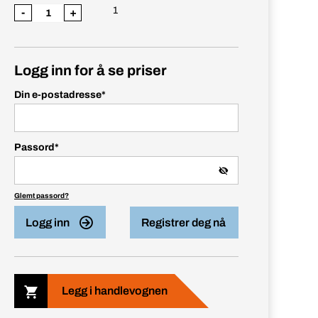
1
-
+
Logg inn for å se priser
Din e-postadresse
*
Passord
*
Glemt passord?
Logg inn
Registrer deg nå
Legg i handlevognen