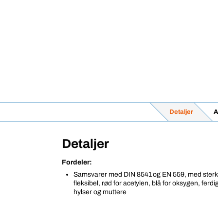
Detaljer
A
Detaljer
Fordeler:
Samsvarer med DIN 8541 og EN 559, med sterk i
fleksibel, rød for acetylen, blå for oksygen, fer
hylser og muttere