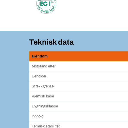
Teknisk data
Eiendom
Motstand etter
Beholder
Strekkgrense
Kjemisk base
Bygningsklasse
Innhold
Termisk stabilitet