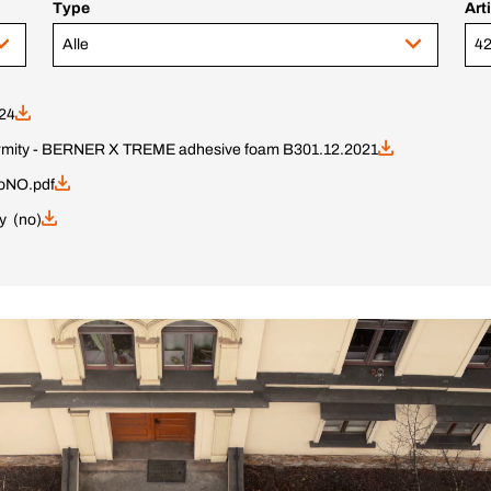
Type
Art
Alle
42
024
formity - BERNER X TREME adhesive foam B3
01.12.2021
oNO.pdf
y (no)