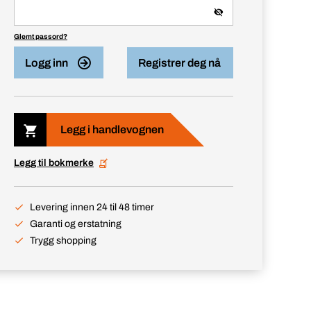
Glemt passord?
Logg inn
Registrer deg nå
Legg i handlevognen
Legg til bokmerke
Levering innen 24 til 48 timer
Garanti og erstatning
Trygg shopping