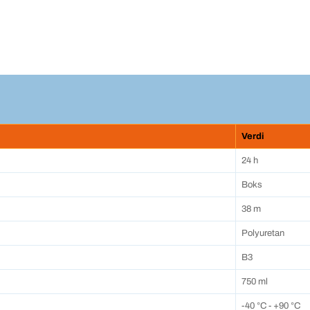
Verdi
24 h
Boks
38 m
Polyuretan
B3
750 ml
-40 °C - +90 °C