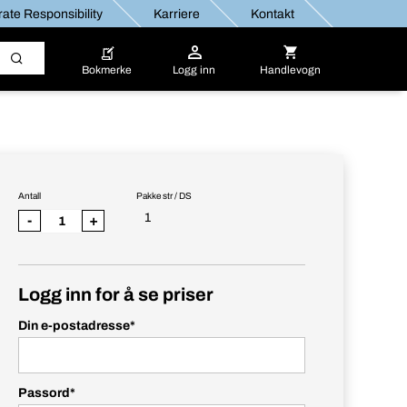
ate Responsibility
Karriere
Kontakt
Bokmerke
Logg inn
Handlevogn
Antall
Pakke str / DS
1
-
+
Logg inn for å se priser
Din e-postadresse
*
Passord
*