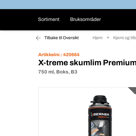
Sortiment
Bruksområder
Tilbake til Oversikt
Hjem
Kjemi og til
Artikkelnr.:
420664
X-treme skumlim Premiu
750 ml, Boks, B3