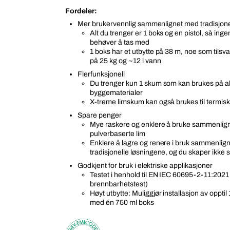
Fordeler:
Mer brukervennlig sammenlignet med tradisjone
Alt du trenger er 1 boks og en pistol, så ing
behøver å tas med
1 boks har et utbytte på 38 m, noe som tilsva
på 25 kg og ~12 l vann
Flerfunksjonell
Du trenger kun 1 skum som kan brukes på al
byggematerialer
X-treme limskum kan også brukes til termisk
Spare penger
Mye raskere og enklere å bruke sammenlig
pulverbaserte lim
Enklere å lagre og renere i bruk sammenlig
tradisjonelle løsningene, og du skaper ikke s
Godkjent for bruk i elektriske applikasjoner
Testet i henhold til EN IEC 60695-2-11:2021
brennbarhetstest)
Høyt utbytte: Muliggjør installasjon av oppti
med én 750 ml boks