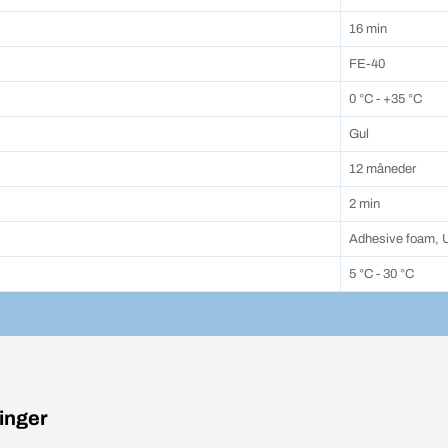
16 min
FE-40
0 °C - +35 °C
Gul
12 måneder
2 min
Adhesive foam, U
5 °C - 30 °C
inger