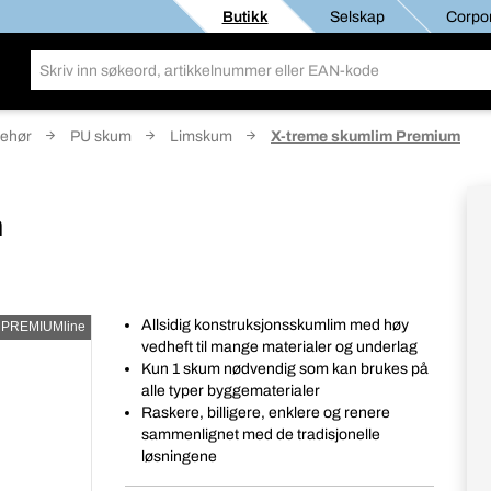
Butikk
Selskap
Corpor
behør
PU skum
Limskum
X-treme skumlim Premium
m
Allsidig konstruksjonsskumlim med høy
PREMIUMline
vedheft til mange materialer og underlag
Kun 1 skum nødvendig som kan brukes på
alle typer byggematerialer
Raskere, billigere, enklere og renere
sammenlignet med de tradisjonelle
løsningene