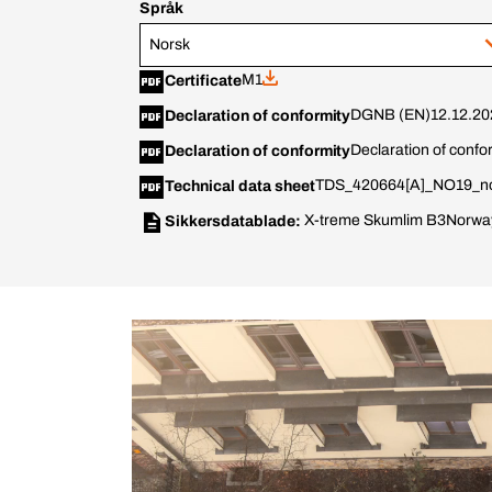
Språk
Norsk
M1
Certificate
DGNB (EN)
12.12.2
Declaration of conformity
Declaration of con
Declaration of conformity
TDS_420664[A]_NO19_n
Technical data sheet
X-treme Skumlim B3
Norwa
Sikkersdatablade: