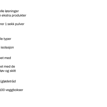
lle løsninger
en ekstra produkter
rer 1 sekk pulver
le typer
 isolasjon
net med
net med de
tøv og skitt
 (glødetråd
l 100 veggbokser