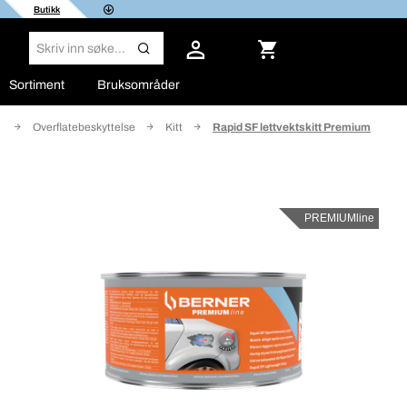
Butikk
Sortiment
Bruksområder
r
Overflatebeskyttelse
Kitt
Rapid SF lettvektskitt Premium
PREMIUMline