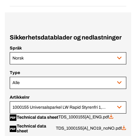
Sikkerhetsdatablader og nedlastninger
Språk
Norsk
Type
Alle
Artikkelnr
1000155 Universalsparkel LW Rapid Styrenfri 1,3kg
TDS_1000155[A]_ENG.pdf
Technical data sheet
Technical data
TDS_1000155[A]_NO19_noNO.pdf
sheet