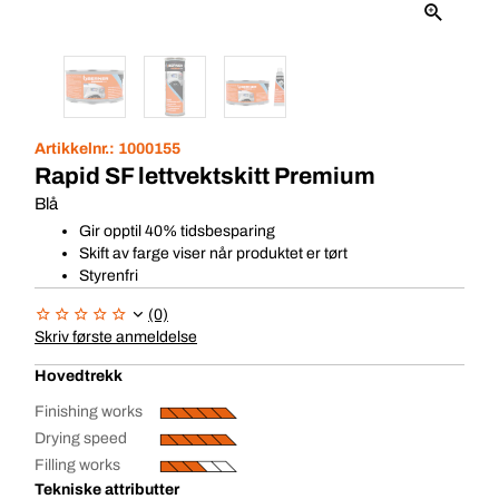
Artikkelnr.:
1000155
Rapid SF lettvektskitt Premium
Blå
Gir opptil 40% tidsbesparing
Skift av farge viser når produktet er tørt
Styrenfri
(0)
Skriv første anmeldelse
Hovedtrekk
Finishing works
Drying speed
Filling works
Tekniske attributter