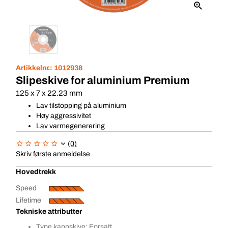
Artikkelnr.:
1012938
Slipeskive for aluminium Premium
125 x 7 x 22.23 mm
Lav tilstopping på aluminium
Høy aggressivitet
Lav varmegenerering
(0)
Skriv første anmeldelse
Hovedtrekk
Speed
Lifetime
Tekniske attributter
Type kappskive: Forsatt