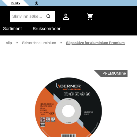
Butikk
Sortiment
Bruksområder
og slip
Skiver for aluminium
Slipeskive for aluminium Premium
PREMIUMline