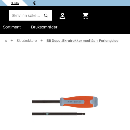
Butikk
Sortiment
Bruksområder
 bits
Skrutrekkere
Bit Depot Skrutrekker med lås + Forlengelse