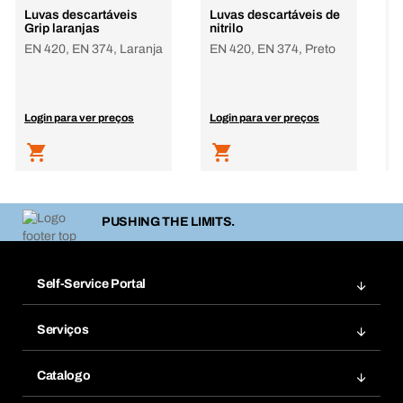
Luvas descartáveis
Luvas descartáveis de
L
Grip laranjas
nitrilo
m
EN 420, EN 374, Laranja
EN 420, EN 374, Preto
E
Login para ver preços
Login para ver preços
L
PUSHING THE LIMITS.
Self-Service Portal
Encomendas
Serviços
Facturas
Bera Modul
Favoritos
Catalogo
Bera Smart
Re-Encomendar