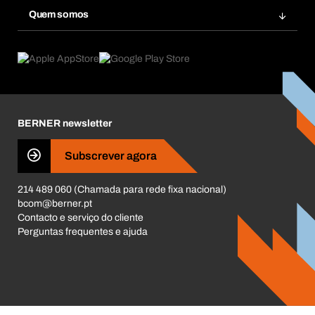
Inovações de produtos
Base Dados Químicos
Quem somos
Subscrições
Aplicações
eProcurement
O que oferecemos
Pós-Venda
Product Compliance
Guia de Produtos
O que nos move
Livro Reclamações Electrónico
Responsabilidade Corporativa
Carreira
BERNER newsletter
Business Conduct
Subscrever agora
214 489 060 (Chamada para rede fixa nacional)
bcom@berner.pt
Contacto e serviço do cliente
Perguntas frequentes e ajuda