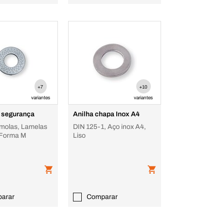
+7
+10
variantes
variantes
e segurança
Anilha chapa Inox A4
 molas, Lamelas
DIN 125-1, Aço inox A4,
 Forma M
Liso
arar
Comparar