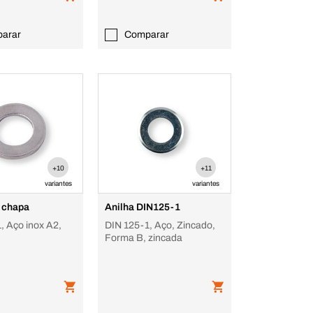
arar
Comparar
+10
+11
variantes
variantes
e chapa
Anilha DIN125-1
, Aço inox A2,
DIN 125-1, Aço, Zincado,
Forma B, zincada