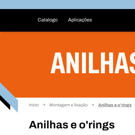
Catalogo
Aplicações
ANILHAS
Início
Montagem e fixação
Anilhas e o'rings
Anilhas e o'rings