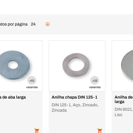
stos por página
24
+51
+15
variantes
variantes
a de aba larga
Anilha chapa DIN 125-1
Anilha de
larga
DIN 125-1, Aço, Zincado,
DIN 9021,
Zincada
Liso