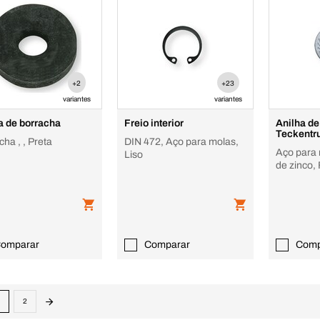
+2
+23
variantes
variantes
a de borracha
Freio interior
Anilha d
Teckentr
Borracha , , Preta
DIN 472, Aço para molas,
Aço para
Liso
de zinco,
omparar
Comparar
Comp
2