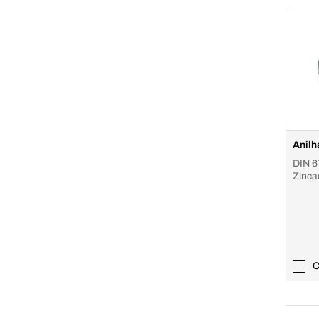
Anilh
DIN 6
Zinca
C