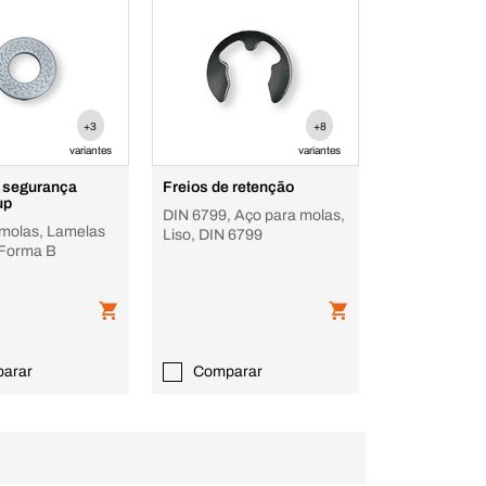
+3
+8
variantes
variantes
e segurança
Freios de retenção
up
DIN 6799, Aço para molas,
 molas, Lamelas
Liso, DIN 6799
 Forma B
arar
Comparar