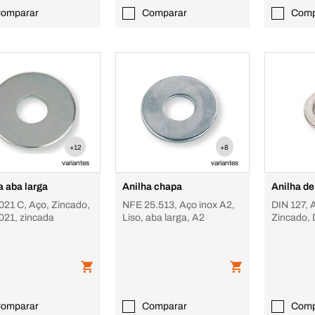
omparar
Comparar
Comp
+12
+8
variantes
variantes
a aba larga
Anilha chapa
Anilha de
021 C, Aço, Zincado,
NFE 25.513, Aço inox A2,
DIN 127, 
021, zincada
Liso, aba larga, A2
Zincado, 
omparar
Comparar
Comp