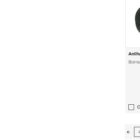
Anilh
C
1