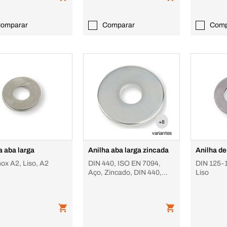
omparar
Comparar
Comp
+8
variantes
a aba larga
Anilha aba larga zincada
Anilha d
nox A2, Liso, A2
DIN 440, ISO EN 7094,
DIN 125-1
Aço, Zincado, DIN 440,
Liso
forma R