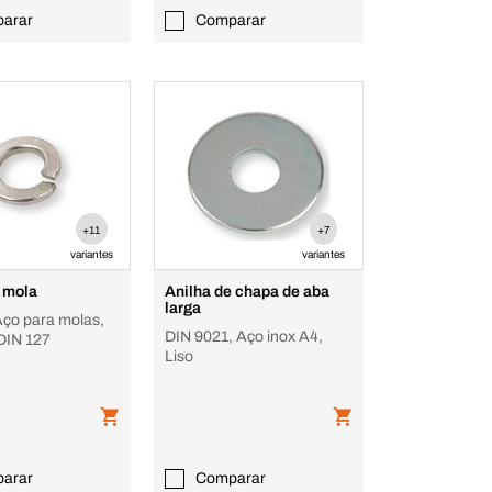
arar
Comparar
+11
+7
variantes
variantes
 mola
Anilha de chapa de aba
larga
Aço para molas,
DIN 9021, Aço inox A4,
DIN 127
Liso
arar
Comparar