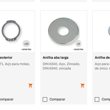
+25
+9
variantes
variantes
exterior
Anilha aba larga
Anilha d
71, Aço para molas,
DIN 6340, Aço, Zincado,
Aço para
DIN 6340, zincada
de zinco,
omparar
Comparar
Comp