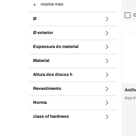
mostrar mais
C
Ø
Ø exterior
Espessura do material
Material
Altura dos discos h
Revestimento
Anilh
Aço i
Norma
class of hardness