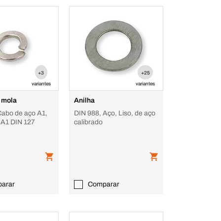
+3
+25
variantes
variantes
 mola
Anilha
Cabo de aço A1,
DIN 988, Aço, Liso, de aço
x A1 DIN 127
calibrado
arar
Comparar