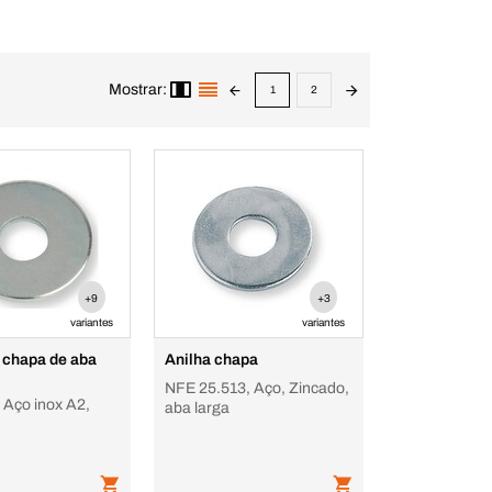
Mostrar:
1
2
+9
+3
variantes
variantes
 chapa de aba
Anilha chapa
NFE 25.513, Aço, Zincado,
 Aço inox A2,
aba larga