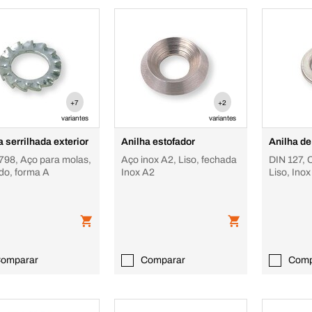
+7
+2
variantes
variantes
a serrilhada exterior
Anilha estofador
Anilha de
798, Aço para molas,
Aço inox A2, Liso, fechada
DIN 127, 
do, forma A
Inox A2
Liso, Ino
omparar
Comparar
Comp