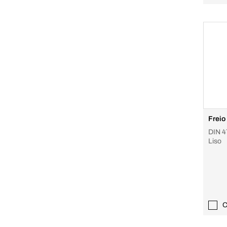
Freio 
DIN 4
Liso
C