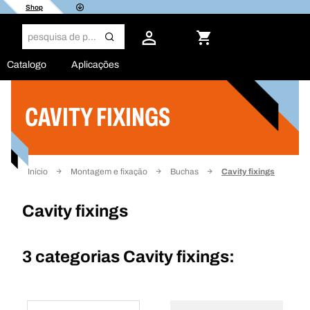
Shop
Catalogo
Aplicações
CAVITY FIXINGS
Filtro
Início
Montagem e fixação
Buchas
Cavity fixings
Cavity fixings
3 categorias
Cavity fixings: