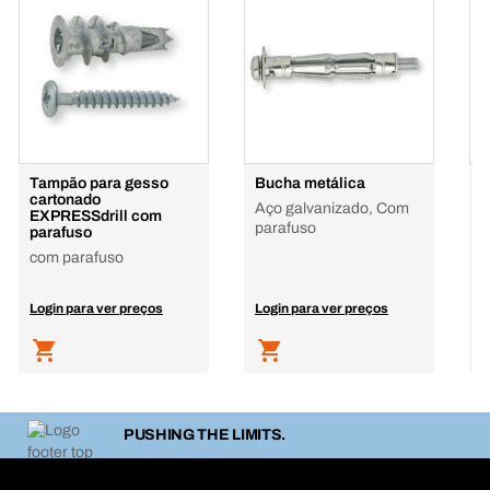
Tampão para gesso
Bucha metálica
A
cartonado
m
Aço galvanizado, Com
EXPRESSdrill com
F
parafuso
parafuso
com parafuso
Login para ver preços
Login para ver preços
L
PUSHING THE LIMITS.