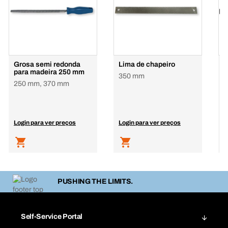
Grosa semi redonda
Lima de chapeiro
L
para madeira 250 mm
m
350 mm
250 mm, 370 mm
Login para ver preços
Login para ver preços
L
PUSHING THE LIMITS.
Self-Service Portal