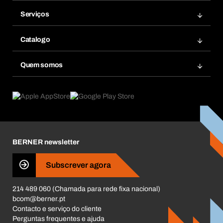
Encomendas
Serviços
Facturas
Bera Modul
Favoritos
Catalogo
Bera Smart
Re-Encomendar
Inovações de produtos
Base Dados Químicos
Quem somos
Subscrições
Aplicações
eProcurement
O que oferecemos
Pós-Venda
Product Compliance
Guia de Produtos
O que nos move
Livro Reclamações Electrónico
Responsabilidade Corporativa
Carreira
BERNER newsletter
Business Conduct
Subscrever agora
214 489 060 (Chamada para rede fixa nacional)
bcom@berner.pt
Contacto e serviço do cliente
Perguntas frequentes e ajuda