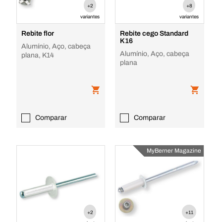
+2
+8
variantes
variantes
Rebite flor
Rebite cego Standard
K16
Alumínio, Aço, cabeça
Alumínio, Aço, cabeça
plana, K14
plana
Comparar
Comparar
MyBerner Magazine
+2
+11