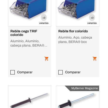
+3
+3
variantes
variantes
Rebite cego TRIF
Rebite flor colorido
colorido
Alumínio, Aço, cabeça
Alumínio, Alumínio,
plana, BERA® box
cabeça plana, BERA®
box
Comparar
Comparar
MyBerner Magazine