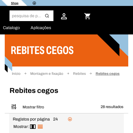
Shop
Catalogo
Aplicações
REBITES CEGOS
Filtro
Início
Montagem e fixação
Rebites
Rebites cegos
Rebites cegos
28 resultados
Mostrar filtro
Registos por página
24
Mostrar: