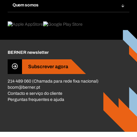
Base Dados Químicos
Quem somos
Subscrições
Aplicações
eProcurement
O que oferecemos
Pós-Venda
Product Compliance
Guia de Produtos
O que nos move
Livro Reclamações Electrónico
Responsabilidade Corporativa
Carreira
BERNER newsletter
Business Conduct
Subscrever agora
214 489 060 (Chamada para rede fixa nacional)
bcom@berner.pt
Contacto e serviço do cliente
Perguntas frequentes e ajuda