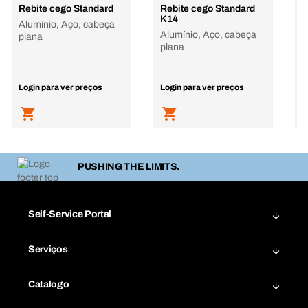
Rebite cego Standard
Rebite cego Standard
R
K14
Alumínio, Aço, cabeça
A
Alumínio, Aço, cabeça
plana
p
plana
Login para ver preços
Login para ver preços
L
PUSHING THE LIMITS.
Self-Service Portal
Encomendas
Serviços
Facturas
Bera Modul
Favoritos
Catalogo
Bera Smart
Re-Encomendar
Inovações de produtos