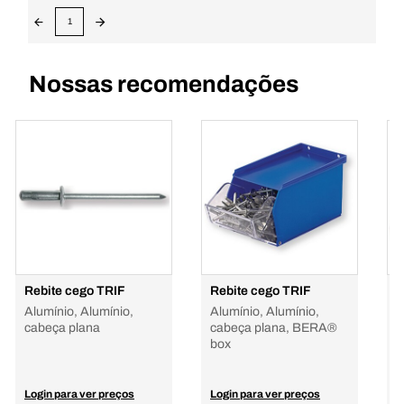
1
Nossas recomendações
Rebite cego TRIF
Rebite cego TRIF
R
Alumínio, Alumínio,
Alumínio, Alumínio,
A
cabeça plana
cabeça plana, BERA®
c
box
Login para ver preços
Login para ver preços
L