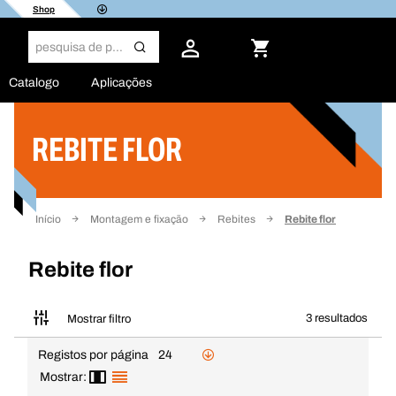
Shop
Catalogo
Aplicações
REBITE FLOR
Filtro
Início
Montagem e fixação
Rebites
Rebite flor
Rebite flor
3 resultados
Mostrar filtro
Registos por página
24
Mostrar: