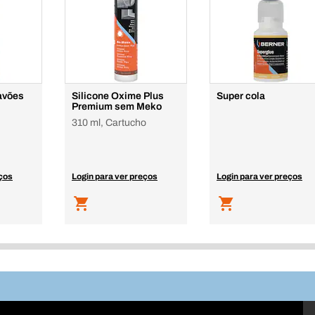
avões
Silicone Oxime Plus
Super cola
Premium sem Meko
310 ml, Cartucho
eços
Login para ver preços
Login para ver preços