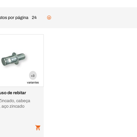
stos por página
24
+3
variantes
uso de rebitar
Zincado, cabeça
, aço zincado