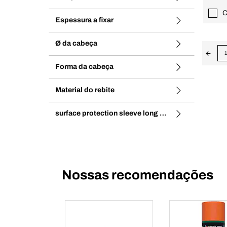
C
Espessura a fixar
Ø da cabeça
1
Forma da cabeça
Material do rebite
surface protection sleeve long name
Nossas recomendações