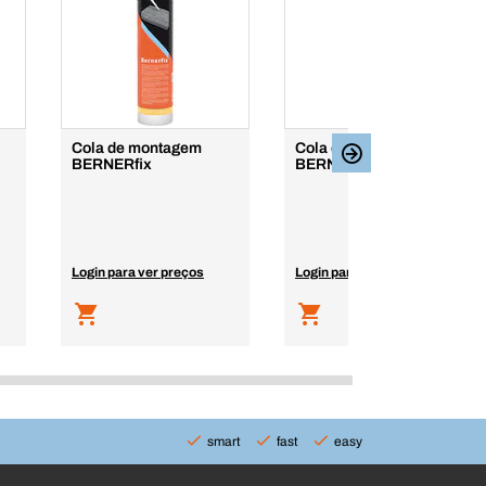
Cola de montagem
Cola de montagem
BERNERfix
BERNERfix Speed
Login para ver preços
Login para ver preços
smart
fast
easy