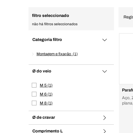
filtro seleccionado
Regi
não há filtros seleccionados
Categoria filtro
Montagem e fixação
1
Ø do veio
M 5
1
Paraf
M 6
1
Aço, 
M 8
1
plana
Ø de cravar
Comprimento L