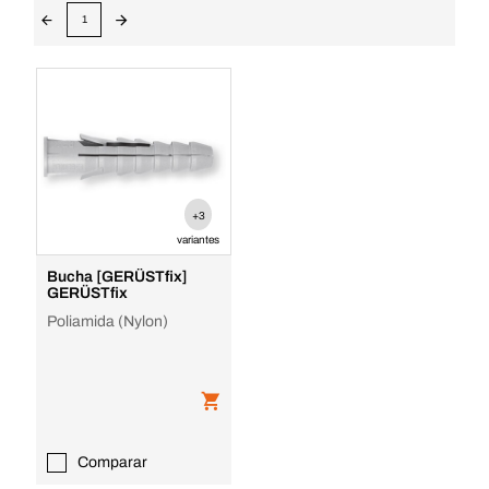
1
+3
variantes
Bucha [GERÜSTfix]
GERÜSTfix
Poliamida (Nylon)
Comparar