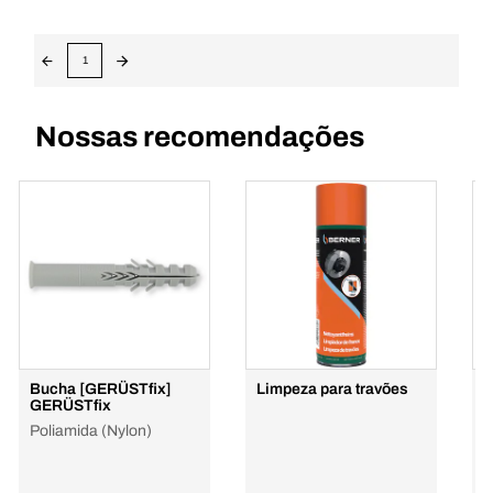
1
Nossas recomendações
Bucha [GERÜSTfix]
Limpeza para travões
S
GERÜSTfix
P
Poliamida (Nylon)
3