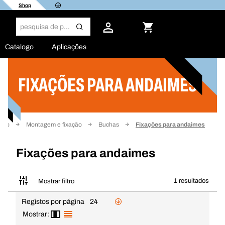
Shop
Catalogo
Aplicações
FIXAÇÕES PARA ANDAIMES
Filtro
ício
Montagem e fixação
Buchas
Fixações para andaimes
Fixações para andaimes
1 resultados
Mostrar filtro
Registos por página
24
Mostrar: