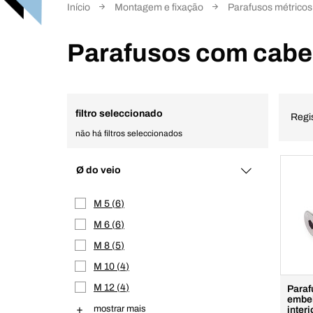
Início
Montagem e fixação
Parafusos métrico
Parafusos com cabe
filtro seleccionado
Regi
não há filtros seleccionados
Ø do veio
M 5
6
M 6
6
M 8
5
M 10
4
M 12
4
Paraf
embe
mostrar mais
interi