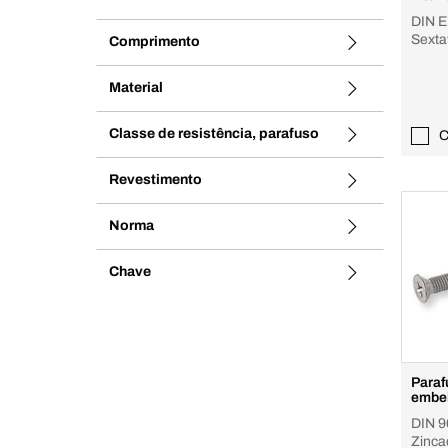
DIN E
Sextav
Comprimento
8.8, Z
zinca
Material
Classe de resistência, parafuso
C
Revestimento
Norma
Chave
Paraf
embe
DIN 96
Zincad