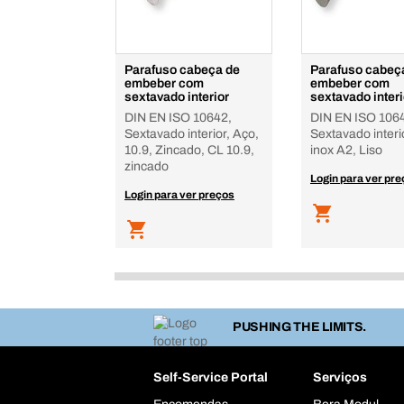
Parafuso cabeça de
Parafuso cabeç
embeber com
embeber com
sextavado interior
sextavado interi
DIN EN ISO 10642,
DIN EN ISO 106
Sextavado interior, Aço,
Sextavado interi
10.9, Zincado, CL 10.9,
inox A2, Liso
zincado
Login para ver pr
Login para ver preços
PUSHING THE LIMITS.
Self-Service Portal
Serviços