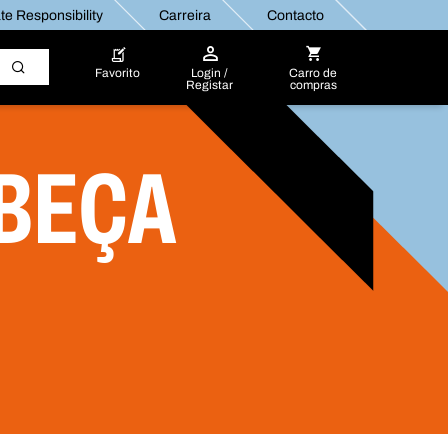
e Responsibility
Carreira
Contacto
Favorito
Login /
Carro de
Registar
compras
BEÇA