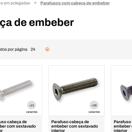
s e em polegadas
Parafusos com cabeça de embeber
ça de embeber
stos por página
24
+21
+39
variantes
variantes
uso cabeça de
Parafuso cabeça de
Parafuso
ber com sextavado
embeber com sextavado
embeber 
or
interior
interior