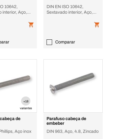
SO 10642,
DIN EN ISO 10642,
 interior, Aço,
Sextavado interior, Aço,
10.9, Zincado, CL 10.9,
zincado
arar
Comparar
+18
variantes
 cabeça de
Parafuso cabeça de
embeber
hillips, Aço inox
DIN 963, Aço, 4.8, Zincado