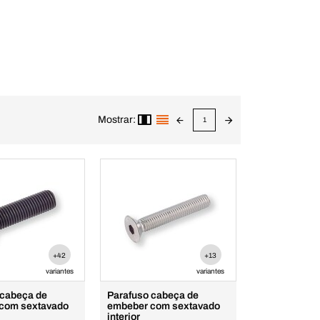
Mostrar:
1
+42
+13
variantes
variantes
 cabeça de
Parafuso cabeça de
com sextavado
embeber com sextavado
interior