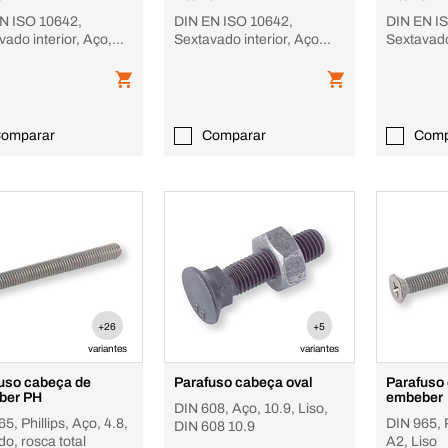
N ISO 10642,
DIN EN ISO 10642,
DIN EN I
ado interior, Aço,
Sextavado interior, Aço
Sextavado
incado, CL 8.8,
inox A2, Liso
10.9, Liso
do
omparar
Comparar
Comp
+26
+5
variantes
variantes
uso cabeça de
Parafuso cabeça oval
Parafuso
ber PH
embeber
DIN 608, Aço, 10.9, Liso,
5, Phillips, Aço, 4.8,
DIN 965, P
DIN 608 10.9
o, rosca total
A2, Liso