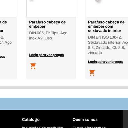
a de
Parafuso cabeça de
Parafuso cabeça de
embeber
embeber com
or
sextavado interior
DIN 965, Phillips, Aço
42,
DIN EN ISO 10642,
inox A2, Liso
or, Aço
Sextavado interior, Aç
8.8, Zincado, CL 8.8,
zincado
Login para ver preços
eços
Login para ver preços
Catalogo
Quem somos