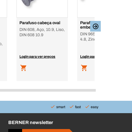
Parafuso cabeça oval
Parafuso cabeça de
embeber PH
DIN 608, Aço, 10.9, Liso,
DIN 965, Phillips, Aço,
DIN 608 10.9
4.8, Zincado, rosca total
o,
Login para ver preços
Login para ver preços
smart
fast
easy
BERNER newsletter