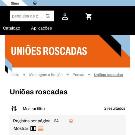
Shop
Catalogo
Aplicações
UNIÕES ROSCADAS
Filtro
Início
Montagem e fixação
Porcas
Uniões roscadas
Uniões roscadas
2 resultados
Mostrar filtro
Registos por página
24
Mostrar: