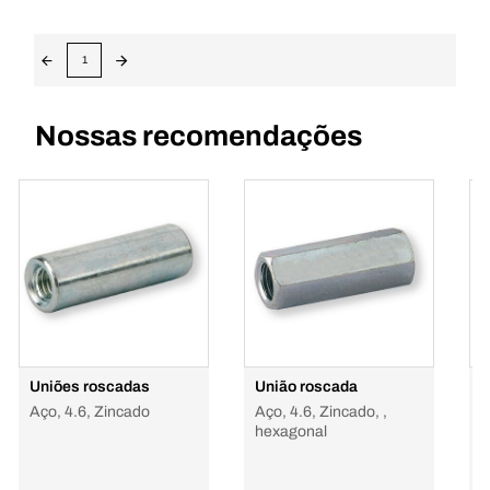
1
Nossas recomendações
Uniões roscadas
União roscada
L
Aço, 4.6, Zincado
Aço, 4.6, Zincado, ,
hexagonal