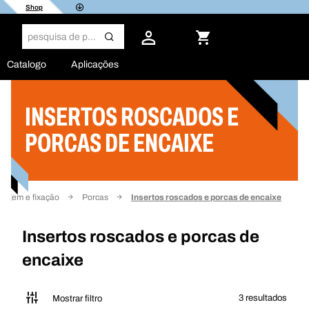
Shop
Catalogo
Aplicações
INSERTOS ROSCADOS E
Filtro
PORCAS DE ENCAIXE
agem e fixação
Porcas
Insertos roscados e porcas de encaixe
Insertos roscados e porcas de
encaixe
3 resultados
Mostrar filtro