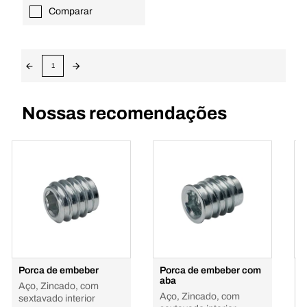
Comparar
1
Nossas recomendações
Porca de embeber
Porca de embeber com
P
aba
Aço, Zincado, com
A
Aço, Zincado, com
sextavado interior