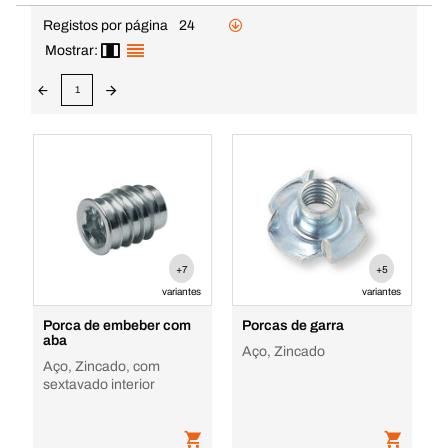
Registos por página
24
Mostrar:
1
+7
+5
variantes
variantes
Porca de embeber com
Porcas de garra
aba
Aço, Zincado
Aço, Zincado, com
sextavado interior