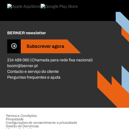
Pós-Venda
Product Compliance
Guia de Produtos
O que nos move
Livro Reclamações Electrónico
Responsabilidade Corporativa
Carreira
BERNER newsletter
Business Conduct
Subscrever agora
214 489 060 (Chamada para rede fixa nacional)
bcom@berner.pt
Contacto e serviço do cliente
Perguntas frequentes e ajuda
Termos e Condições
Privacidade
Configurações de consentimento e privacidade
Gestão de Denúncias