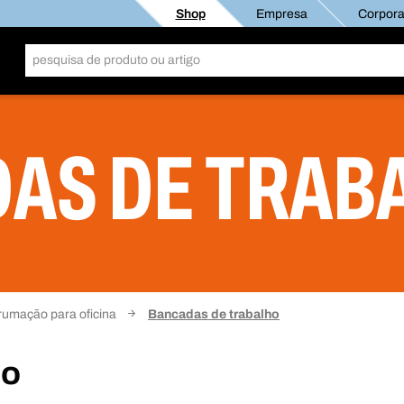
Shop
Empresa
Corporat
AS DE TRAB
rumação para oficina
Bancadas de trabalho
ho