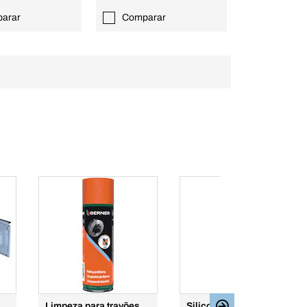
arar
Comparar
Limpeza para travões
Silicone Oxime Plus