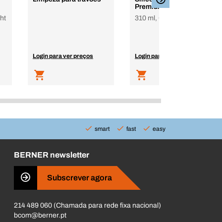
Premium sem Meko
ht
310 ml, Cartucho
Login para ver preços
Login para ver preços
smart
fast
easy
BERNER newsletter
Subscrever agora
214 489 060 (Chamada para rede fixa nacional)
bcom@berner.pt