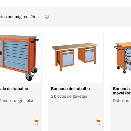
stos por página
24
da de trabalho
Bancada de trabalho
Bancada 
l
móvel Re
2 blocos de gavetas
Rebel orange - blue
Rebel oran