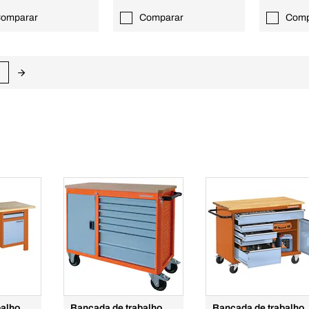
omparar
Comparar
Comp
balho
Bancada de trabalho
Bancada de trabalho