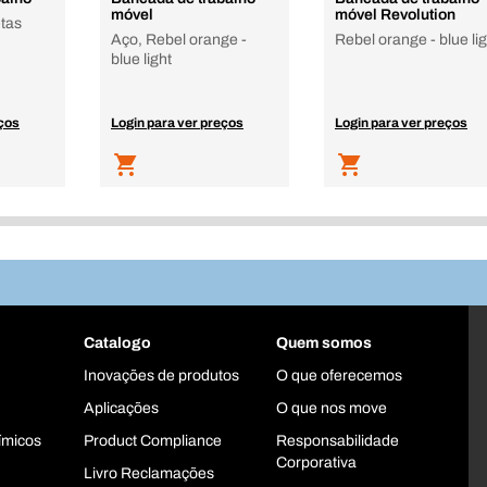
móvel
móvel Revolution
etas
Aço, Rebel orange -
Rebel orange - blue lig
blue light
eços
Login para ver preços
Login para ver preços
Catalogo
Quem somos
Inovações de produtos
O que oferecemos
Aplicações
O que nos move
ímicos
Product Compliance
Responsabilidade
Corporativa
Livro Reclamações