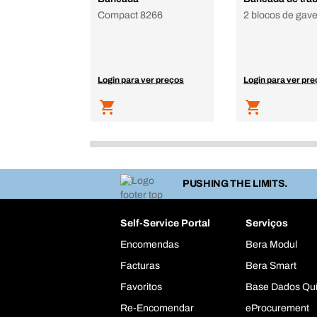
Compact 8266
2 blocos de gav
Login para ver preços
Login para ver pr
PUSHING THE LIMITS.
Self-Service Portal
Serviços
Encomendas
Bera Modul
Facturas
Bera Smart
Favoritos
Base Dados Qu
Re-Encomendar
eProcurement