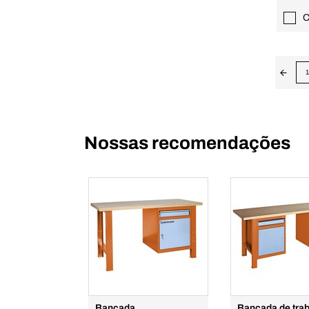
C
1
Nossas recomendações
Bancada
Bancada de tra